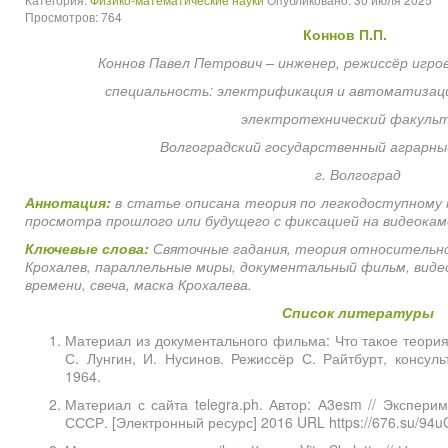
Просмотров: 764
Коннов П.П.
Коннов Павел Петрович – инженер, режиссёр игров
специальность: электрификация и автоматизаци
электротехнический факуль
Волгоградский государственный аграрны
г. Волгоград
Аннотация:
в статье описана теория по легкодоступному 
просмотра прошлого или будущего с фиксацией на видеокам
Ключевые слова:
Святочные гадания, теория относительно
Крохалев, параллельные миры, документальный фильм, виде
времени, свеча, маска Крохалева.
Список литературы
Материал из документального фильма: Что такое теория
С. Лунгин, И. Нусинов. Режиссёр С. Райтбурт, консуль
1964.
Материал с сайта telegra.ph. Автор: А3esm // Экспер
СССР. [Электронный ресурс] 2016 URL https://676.su/94u