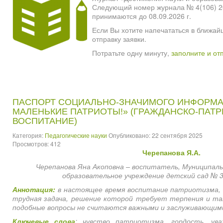
Следующий номер журнала № 4(106) 2026
принимаются до 08.09.2026 г.
Если Вы хотите напечататься в ближай
отправку заявки.
Потратьте одну минуту,
заполните и от
ПАСПОРТ СОЦИАЛЬНО-ЗНАЧИМОГО ИНФОРМА
МАЛЕНЬКИЕ ПАТРИОТЫ!» (ГРАЖДАНСКО-ПАТ
ВОСПИТАНИЕ)
Категория:
Педагогические науки
Опубликовано: 22 сентября 2025
Просмотров: 412
Черепанова Я.А.
Черепанова Яна Акоповна – воспитатель,
Муниципаль
образовательное учреждение
детский сад № 
Аннотация:
в настоящее время воспитание патриотизма,
трудная задача, решение которой требует терпения и так
подобные вопросы не считаются важными и заслуживающими
Ключевые слова
: чувство патриотизма, гордость, ува