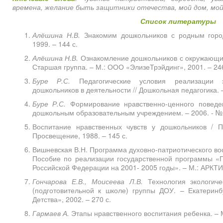
времена, желание быть защитники отечества, мой дом, мой
Список литературы
Алёшина Н.В.
Знакомим дошкольников с родным горо
1999. – 144 с.
Алёшина Н.В.
Ознакомление дошкольников с окружающи
Старшая группа. – М.: ООО «ЭлизеТрэйдинг», 2001. – 246
Буре Р.С.
Педагогические условия реализации 
дошкольников в деятельности // Дошкольная педагогика. – 
Буре Р.С.
Формирование нравственно-ценного поведен
дошкольным образовательным учреждением. – 2006. - № 7
Воспитание нравственных чувств у дошкольников / П
Просвещение, 1988. – 145 с.
Вишневская В.Н. Программа духовно-патриотического вос
Пособие по реализации государственной программы «П
Российской Федерации на 2001- 2005 годы». – М.: АРКТИ,
Гончарова Е.В., Моисеева Л.В.
Технология экологиче
(подготовительной к школе) группы ДОУ. – Екатеринб
Детства», 2002. – 270 с.
Гармаев А.
Этапы нравственного воспитания ребенка. – М