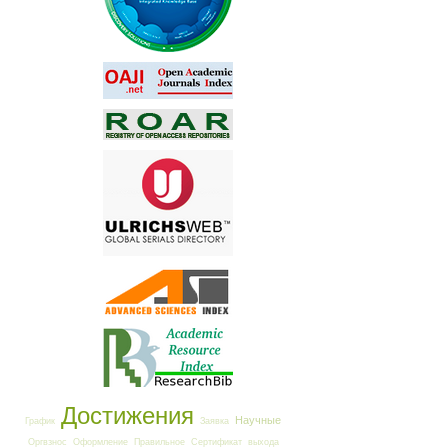
Достижения
Научные
График
Заявка
Оргвзнос
Оформление
Правильное
Сертификат
выхода