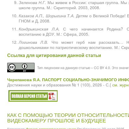
Зеленова Н.Г.
Мы живем в России: старшая группа. Мы ж
школе группа. М.: Скрипторий. 2003, 2008.
Казаков А.П., Шорыгина Т.А.
Детям о Великой Победе! Б
ГНОМ и Д, 2008.
Кондрыкинская Л.А.
С чего начинается Родина? О
воспитанию в ДОУ. М.: Сфера, 2005.
Логинова Л.В.
Что может герб нам рассказать… Н
дошкольниками по патриотическому воспитанию. М.: Скр
Ссылка для цитирования данной статьи
Тип лицензии на данную статью – CC BY 4.0. Это знач
Черепанова Я.А.
ПАСПОРТ СОЦИАЛЬНО-ЗНАЧИМОГО ИНФ
Достижения науки и образования № 1 (103), 2026 - С.{
см. жур
КАК С ПОМОЩЬЮ ТЕОРИИ ОТНОСИТЕЛЬНОСТИ
ВИДЕОКАМЕРУ ПРОШЛОЕ И БУДУЩЕЕ
Категория:
Физико-математические науки
Опубликовано: 30 июля 2025