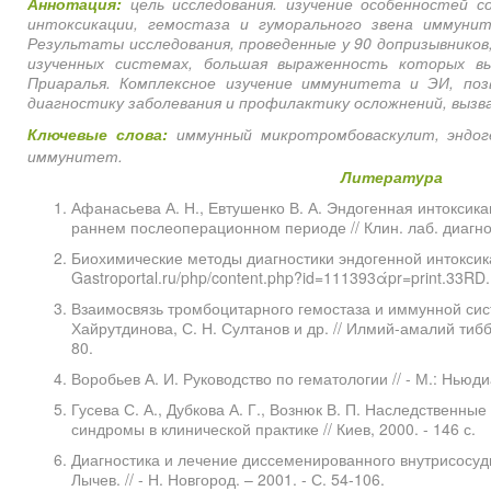
Аннотация:
цель исследования. изучение особенностей с
интоксикации, гемостаза и гуморального звена иммуни
Результаты исследования, проведенные у 90 допризывников
изученных системах, большая выраженность которых в
Приаралья. Комплексное изучение иммунитета и ЭИ, поз
диагностику заболевания и профилактику осложнений, вызв
Ключевые слова:
иммунный микротромбоваскулит, эндоге
иммунитет.
Литература
Афанасьева А. Н., Евтушенко В. А. Эндогенная интоксик
раннем послеоперационном периоде // Клин. лаб. диагн
Биохимические методы диагностики эндогенной интоксика
Gastroportal.ru/php/content.php?id=111393άpr=print.33RD.
Взаимосвязь тромбоцитарного гемостаза и иммунной систе
Хайрутдинова, С. Н. Султанов и др. // Илмий-амалий тибб
80.
Воробьев А. И. Руководство по гематологии // - М.: Ньюдиам
Гусева С. А., Дубкова А. Г., Вознюк В. П. Наследственн
синдромы в клинической практике // Киев, 2000. - 146 с.
Диагностика и лечение диссеменированного внутрисосудис
Лычев. // - Н. Новгород. – 2001. - С. 54-106.