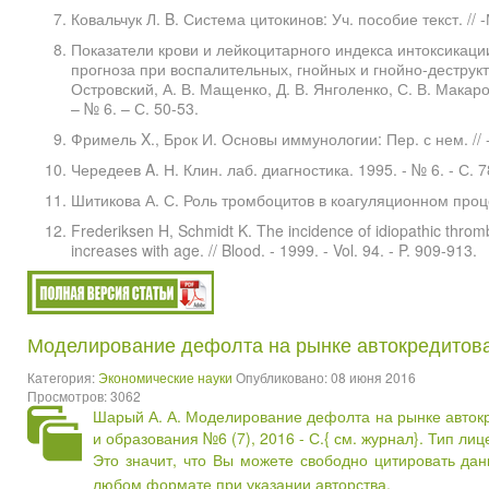
Ковальчук Л. B. Система цитокинов: Уч. пособие текст. // -
Показатели крови и лейкоцитарного индекса интоксикаци
прогноза при воспалительных, гнойных и гнойно-деструкт
Островский, А. В. Мащенко, Д. В. Янголенко, С. В. Макаров
– № 6. – С. 50-53.
Фримель X., Брок И. Основы иммунологии: Пер. с нем. // -
Чередеев A. Н. Клин. лаб. диагностика. 1995. - № 6. - С. 7
Шитикова А. С. Роль тромбоцитов в коагуляционном проце
Frederiksen H, Schmidt K. The incidence of idiopathic throm
increases with age. // Blood. - 1999. - Vol. 94. - P. 909-913.
Моделирование дефолта на рынке автокредитов
Категория:
Экономические науки
Опубликовано: 08 июня 2016
Просмотров: 3062
Шарый А. А. Моделирование дефолта на рынке автокр
и образования №6 (7), 2016 - С.{
см. журнал
}. Тип ли
Это значит, что Вы можете свободно цитировать да
любом формате при указании авторства.