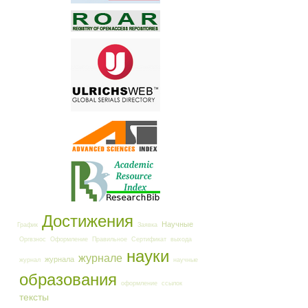
Достижения
Научные
График
Заявка
Оргвзнос
Оформление
Правильное
Сертификат
выхода
науки
журнале
журнала
журнал
научные
образования
оформление
ссылок
тексты