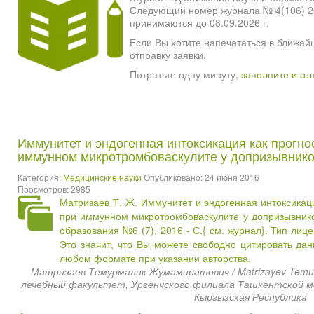
Следующий номер журнала № 4(106) 2026
принимаются до 08.09.2026 г.
Если Вы хотите напечататься в ближай
отправку заявки.
Потратьте одну минуту,
заполните и от
Иммунитет и эндогенная интоксикация как прогно
иммунном микротромбоваскулите у допризывник
Категория:
Медицинские науки
Опубликовано: 24 июня 2016
Просмотров: 2985
Матризаев Т. Ж. Иммунитет и эндогенная интоксикац
при иммунном микротромбоваскулите у допризывнико
образования №6 (7), 2016 - С.{
см. журнал
}. Тип лиц
Это значит, что Вы можете свободно цитировать да
любом формате при указании авторства.
Матризаев Темурмалик Жумамиратович / Matrizayev Temurm
лечебный факультет, Ургенчского филиала Ташкентской ме
Кыргызская Республика