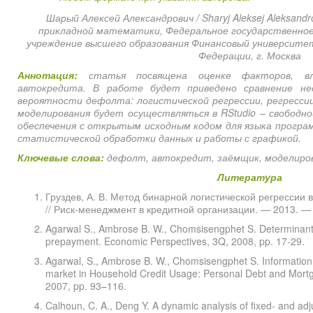
Шарый Алексей Александрович / Sharyj Aleksej Aleksand
прикладной математики, Федеральное государственно
учреждение высшего образования Финансовый университе
Федерации, г. Москва
Аннотация:
статья посвящена оценке факторов, в
автокредита. В работе будет приведено сравнение не
вероятности дефолта: логистической регрессии, регрессии
моделирования будет осуществляться в RStudio – свободн
обеспечения с открытым исходным кодом для языка програм
статистической обработки данных и работы с графикой.
Ключевые слова:
дефолт, автокредит, заёмщик, моделиро
Литература
Груздев, А. В. Метод бинарной логистической регрессии в 
// Риск-менеджмент в кредитной организации. — 2013. — 
Agarwal S., Ambrose B. W., Chomsisengphet S. Determinants
prepayment. Economic Perspectives, 3Q, 2008, pp. 17-29.
Agarwal, S., Ambrose B. W., Chomsisengphet S. Informatio
market in Household Credit Usage: Personal Debt and Mort
2007, pp. 93–116.
Calhoun, C. A., Deng Y. A dynamic analysis of fixed- and ad