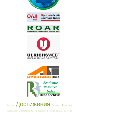
Достижения
Научные
График
Заявка
Оргвзнос
Оформление
Правильное
Сертификат
выхода