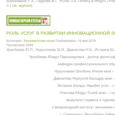
Бойназаров У.Э., Гадоева М.Г. РОЛЬ ГОСТИНИЦ В ИНДУСТР
С.{
см. журнал
}.
РОЛЬ УСЛУГ В РАЗВИТИИ ИННОВАЦИОННОЙ 
Категория:
Экономические науки
Опубликовано: 16 мая 2019
Просмотров: 2344
Урунбаева Ю.П., Нуруллаева Ш.И., Давлатова Н.Б., Истамов Ш.
Урунбаева Юлдуз Пирназаровна - доктор философ
кафедра профессионального обу
Нуруллаева Шохбону Илхом кизи – 
Давлатова Норгулой Баходир кизи –
Истамов Шохрух Авазбек угли – с
Очилова Юлдуз Толиб кизи – сту
факультет сервиса и туризм
Самаркандский институт экономики и
г. Самарканд, Республика Узбек