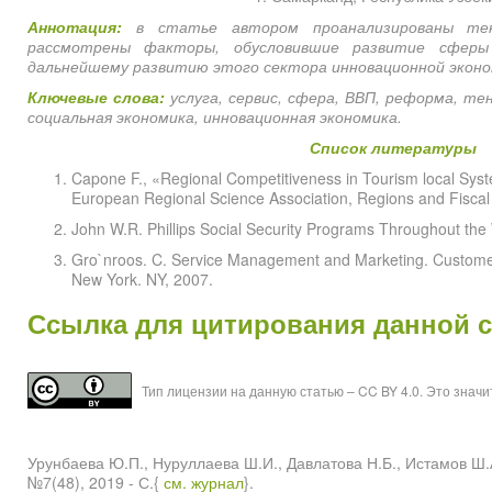
Аннотация:
в статье автором проанализированы тен
рассмотрены факторы, обусловившие развитие сферы
дальнейшему развитию этого сектора инновационной эконо
Ключевые слова:
услуга, сервис, сфера, ВВП, реформа, тен
социальная экономика, инновационная экономика.
Список литературы
Capone F., «Regional Competitiveness in Tourism local Sys
European Regional Science Association, Regions and Fiscal 
John W.R. Phillips Social Security Programs Throughout the
Gro`nroos. C. Service Management and Marketing. Custome
New York. NY, 2007.
Ссылка для цитирования данной 
Тип лицензии на данную статью – CC BY 4.0. Это знач
Урунбаева Ю.П., Нуруллаева Ш.И., Давлатова Н.Б., Истамо
№7(48), 2019 - С.{
см. журнал
}.