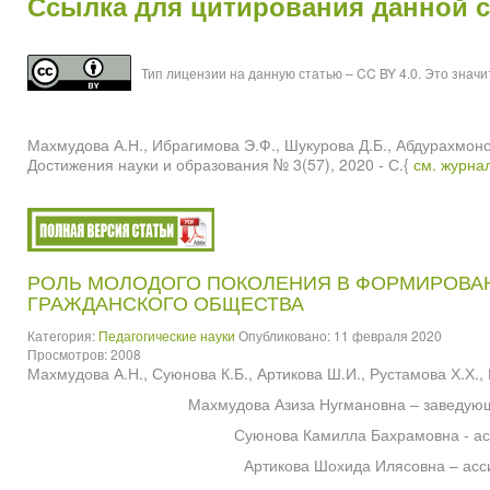
Ссылка для цитирования данной 
Тип лицензии на данную статью – CC BY 4.0. Это знач
Махмудова А.Н., Ибрагимова Э.Ф., Шукурова Д.Б., Абдура
Достижения науки и образования № 3(57), 2020 - С.{
см. журна
РОЛЬ МОЛОДОГО ПОКОЛЕНИЯ В ФОРМИРОВА
ГРАЖДАНСКОГО ОБЩЕСТВА
Категория:
Педагогические науки
Опубликовано: 11 февраля 2020
Просмотров: 2008
Махмудова А.Н., Суюнова К.Б., Артикова Ш.И., Рустамова Х.Х.,
Махмудова Азиза Нугмановна – заведую
Суюнова Камилла Бахрамовна - ас
Артикова Шохида Илясовна – асс