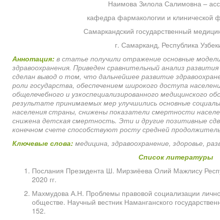
Наимова Зилола Салимовна – асс
кафедра фармакологии и клинической ф
Самаркандский государственный медицин
г. Самарканд, Республика Узбек
Аннотация:
в статье получили отражение основные модели
здравоохранения. Приведен сравнительный анализ развития 
сделан вывод о том, что дальнейшее развитие здравоохран
роли государства, обеспечением
широкого доступа населени
общелечебного и узкоспециализированного медицинского обс
результате принимаемых мер улучшились основные социаль
населения страны, снижены показатели смертности населе
снижена детская смертность. Эти и другие позитивные сдви
конечном счете способствуют росту средней продолжитель
Ключевые слова:
медицина, здравоохранение, здоровье, ра
Список литературы
Послания Президента Ш. Мирзиёева Олий Мажлису Респуб
2020 гг.
Махмудова А.Н. Проблемы правовой социализации лично
обществе. Научный вестник Наманганского государственн
152.