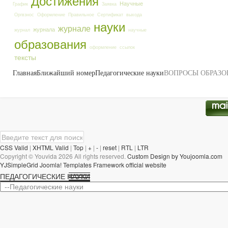
Достижения
Научные
График
Заявка
Оргвзнос
Оформление
Правильное
Сертификат
выхода
науки
журнале
журнала
журнал
научные
образования
оформление
ссылок
тексты
Главная
Ближайший номер
Педагогические науки
ВОПРОСЫ ОБРАЗО
CSS Valid
|
XHTML Valid
|
Top
|
+
|
-
|
reset
|
RTL
|
LTR
Copyright ©
Youvida
2026 All rights reserved.
Custom Design by Youjoomla.com
YJSimpleGrid Joomla! Templates Framework official website
ПЕДАГОГИЧЕСКИЕ НАУКИ