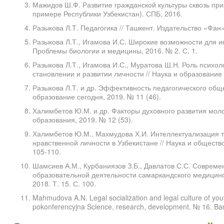
Мажидов Ш.Ф. Развитие гражданской культуры сквозь пр
примере Республики Узбекистан). СПБ, 2016.
Разыкова Л.Т. Педагогика // Ташкент. Издательство «Фан»
Разыкова Л.Т., Игамова И.С. Широкие возможности для и
Проблемы биологии и медицины, 2016. № 2. С. 1.
Разыкова Л.Т., Игамова И.С., Муратова Ш.Н. Роль психо
становлении и развитии личности // Наука и образование 
Разыкова Л.Т. и др. Эффективность педагогического обще
образование сегодня, 2019. № 11 (46).
Халимбетов Ю.М. и др. Факторы духовного развития моло
образования, 2019. № 12 (53).
Халимбетов Ю.М., Махмудова Х.И. Интеллектуализация 
нравственной личности в Узбекистане // Наука и общество
105-110.
Шамсиев А.М., Курбаниязов З.Б., Давлатов С.С. Соврем
образовательной деятельности самаркандского медицинск
2018. Т. 15. С. 100.
Mahmudova A.N. Legal socialization and legal culture of yout
pokonferencyjna Science, research, development. № 16. Bar