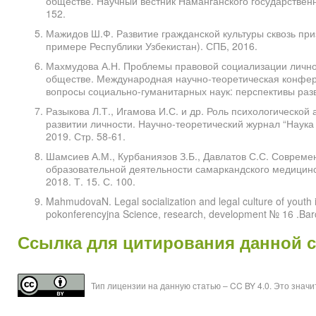
обществе. Научный вестник Наманганского государственн
152.
Мажидов Ш.Ф. Развитие гражданской культуры сквозь пр
примере Республики Узбекистан). СПБ, 2016.
Махмудова А.Н. Проблемы правовой социализации лично
обществе. Международная научно-теоретическая конфер
вопросы социально-гуманитарных наук: перспективы разви
Разыкова Л.Т., Игамова И.С. и др. Роль психологическо
развитии личности. Научно-теоретический журнал “Наука 
2019. Стр. 58-61.
Шамсиев А.М., Курбаниязов З.Б., Давлатов С.С. Соврем
образовательной деятельности самаркандского медицинск
2018. Т. 15. С. 100.
MahmudovaN. Legal socialization and legal culture of youth i
pokonferencyjna Science, research, development № 16 .Bar
Ссылка для цитирования данной 
Тип лицензии на данную статью – CC BY 4.0. Это знач