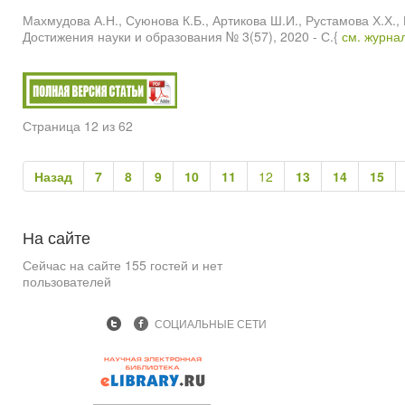
Махмудова А.Н., Суюнова К.Б., Артикова Ш.И., Рустамо
Достижения науки и образования № 3(57), 2020 - С.{
см. журна
Страница 12 из 62
Назад
7
8
9
10
11
12
13
14
15
На
сайте
Сейчас на сайте 155 гостей и нет
пользователей
СОЦИАЛЬНЫЕ СЕТИ