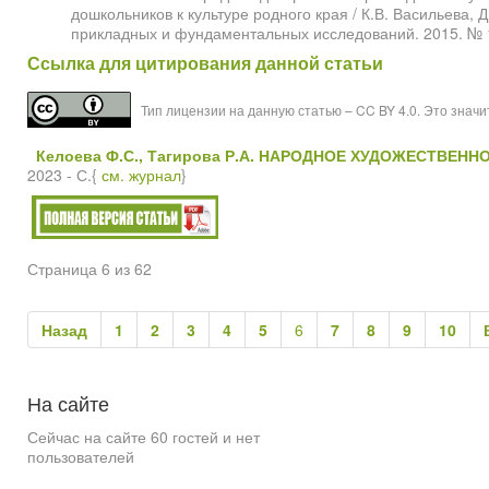
дошкольников к культуре родного края / К.В. Васильева, 
прикладных и фундаментальных исследований. 2015. № 10
Ссылка для цитирования данной статьи
Тип лицензии на данную статью – CC BY 4.0. Это знач
Келоева Ф.С., Тагирова Р.А.
НАРОДНОЕ ХУДОЖЕСТВЕННОЕ
2023 - С.{
см. журнал
}
Страница 6 из 62
Назад
1
2
3
4
5
6
7
8
9
10
На
сайте
Сейчас на сайте 60 гостей и нет
пользователей