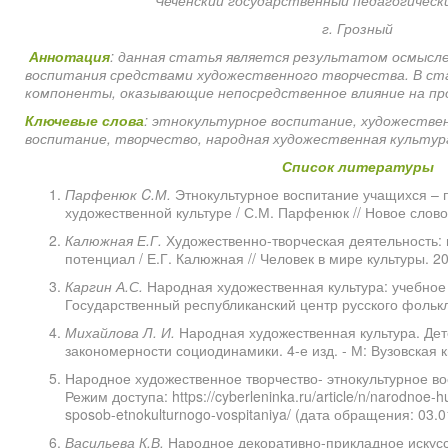
Чеченский государственный педагогическ
г. Грозный
Аннотация
: данная статья является результатом осмысл
воспитания средствами художественного творчества. В с
компоненты, оказывающие непосредственное влияние на пр
Ключевые
слова
: этнокультурное воспитание, художестве
воспитание, творчество, народная художественная культур
Список литературы
Парфенюк C.М.
Этнокультурное воспитание учащихся – 
художественной культуре / С.М. Парфенюк // Новое слово
Калюжная Е.Г.
Художественно-творческая деятельность: п
потенциал / Е.Г. Калюжная // Человек в мире культуры. 20
Каргин А.С.
Народная художественная культура: учебное п
Государственный республиканский центр русского фолькло
Михайлова Л. И.
Народная художественная культура. Де
закономерности социодинамики. 4-е изд. - М: Вузовская к
Народное художественное творчество- этнокультурное во
Режим доступа: https://cyberleninka.ru/article/n/narodnoe-
sposob-etnokulturnogo-vospitaniya/ (дата обращения: 03.0
Васильева К.В.
Народное декоративно-прикладное искусс