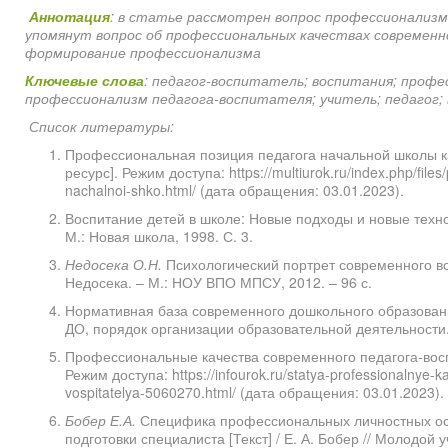
Аннотация
: в статье рассмотрен вопрос профессионализм
упомянут вопрос об профессиональных качествах современн
формирование профессионализма
Ключевые
слова
: педагог-воспитатель; воспитания; профе
профессионализм педагога-воспитателя; учитель; педагог;
Список литературы:
Профессиональная позиция педагога начальной школы к
ресурс]. Режим доступа: https://multiurok.ru/index.php/files
nachalnoi-shko.html/ (дата обращения: 03.01.2023).
Воспитание детей в школе: Новые подходы и новые технол
М.: Новая школа, 1998. С. 3.
Недосека О.Н.
Психологический портрет современного вос
Недосека. – М.: НОУ ВПО МПСУ, 2012. – 96 с.
Нормативная база современного дошкольного образован
ДО, порядок организации образовательной деятельности. 
Профессиональные качества современного педагога-восп
Режим доступа: https://infourok.ru/statya-professionalny
vospitatelya-5060270.html/ (дата обращения: 03.01.2023).
Бобер Е.А.
Специфика профессиональных личностных осо
подготовки специалиста [Текст] / Е. А. Бобер // Молодой 