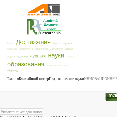
Достижения
Научные
График
Заявка
Оргвзнос
Оформление
Правильное
Сертификат
выхода
науки
журнале
журнала
журнал
научные
образования
оформление
ссылок
тексты
Главная
Ближайший номер
Педагогические науки
ИННОВАЦИОННЫЕ
CSS Valid
|
XHTML Valid
|
Top
|
+
|
-
|
reset
|
RTL
|
LTR