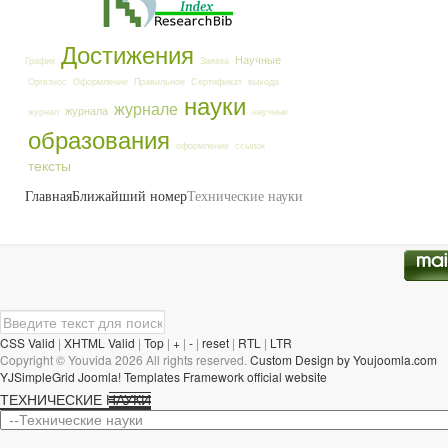
Достижения
Научные
График
Заявка
Оргвзнос
Оформление
Правильное
Сертификат
выхода
науки
журнале
журнала
журнал
научные
образования
оформление
ссылок
тексты
Главная
Ближайший номер
Технические науки
CSS Valid
|
XHTML Valid
|
Top
|
+
|
-
|
reset
|
RTL
|
LTR
Copyright ©
Youvida
2026 All rights reserved.
Custom Design by Youjoomla.com
YJSimpleGrid Joomla! Templates Framework official website
ТЕХНИЧЕСКИЕ НАУКИ