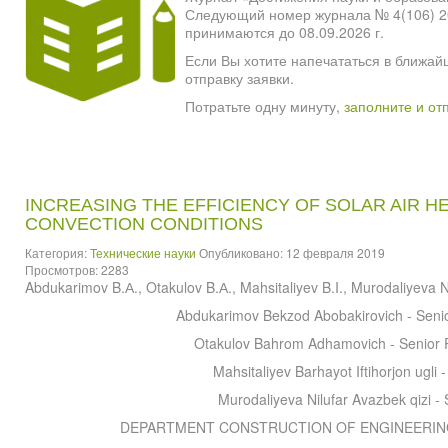
Следующий номер журнала № 4(106) 2026
принимаются до 08.09.2026 г.
Если Вы хотите напечататься в ближай
отправку заявки.
Потратьте одну минуту,
заполните и от
INCREASING THE EFFICIENCY OF SOLAR AIR H
CONVECTION CONDITIONS
Категория:
Технические науки
Опубликовано: 12 февраля 2019
Просмотров: 2283
Abdukarimov B.А., Otakulov B.А., Mahsitaliyev B.I., Murodaliyeva 
Abdukarimov Bekzod Abobakirovich - Seni
Otakulov Bahrom Adhamovich - Senior 
Mahsitaliyev Barhayot Iftihorjon ugli 
Murodaliyeva Nilufar Avazbek qizi - 
DEPARTMENT CONSTRUCTION OF ENGINEERIN