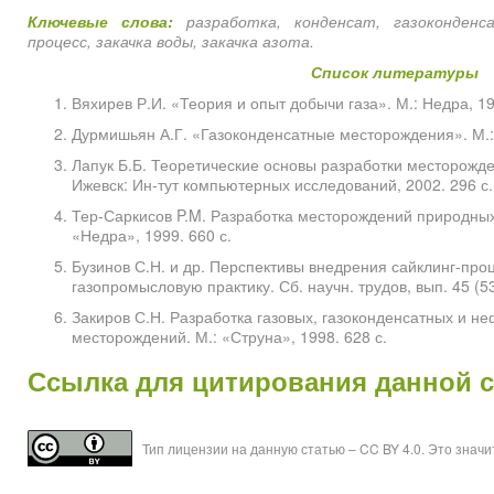
Ключевые слова:
разработка, конденсат, газоконденс
процесс, закачка воды, закачка азота.
Список литературы
Вяхирев Р.И. «Теория и опыт добычи газа». М.: Недра, 1
Дурмишьян А.Г. «Газоконденсатные месторождения». М.: 
Лапук Б.Б. Теоретические основы разработки месторожде
Ижевск: Ин-тут компьютерных исследований, 2002. 296 с.
Тер-Саркисов P.M. Разработка месторождений природных
«Недра», 1999. 660 с.
Бузинов С.Н. и др. Перспективы внедрения сайклинг-про
газопромысловую практику. Сб. научн. трудов, вып. 45 (53
Закиров С.Н. Разработка газовых, газоконденсатных и н
месторождений. М.: «Струна», 1998. 628 с.
Ссылка для цитирования данной 
Тип лицензии на данную статью – CC BY 4.0. Это знач