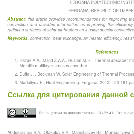
FERGANA POLYTECHNIC INSTI
FERGANA, REPUBLIC OF UZBEK
Abstract:
this article provides recommendations for improving the 
convection and provides information on improving the efficiency 
radiation surfaces of solar air heaters on it using special convectiv
Keywords:
convection, heat exchange, air heater, efficiency, resis
References
Razak A.A., Majid Z.A.A., Ruslan M.H., Thermal absorber mate
Metallic multilayer crosses absorber.
Duffe J. , Beckman W. Solar Engineering of Thermal Process
Madaliyev E., Heat Engineering. Fergana, 2012. 150-161 pa
Ссылка для цитирования данной 
Тип лицензии на данную статью – CC BY 4.0. Это знач
Abdukarimov B.А., Otakulov B.А., Mahsitaliyev B.I., Muroda