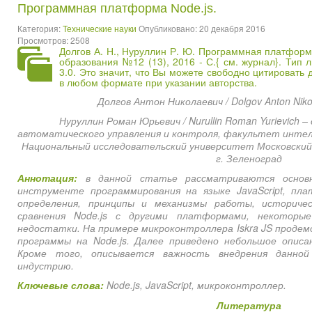
Программная платформа Node.js.
Категория:
Технические науки
Опубликовано: 20 декабря 2016
Просмотров: 2508
Долгов А. Н., Нуруллин Р. Ю. Программная платформа
образования №12 (13), 2016 - С.{
см. журнал
}. Тип 
3.0. Это значит, что Вы можете свободно цитировать
в любом формате при указании авторства.
Долгов Антон Николаевич / Dolgov Anton Niko
Нуруллин Роман Юрьевич / Nurullin Roman Yurievich
автоматического управления и контроля, факультет интел
Национальный исследовательский университет Московски
г. Зеленоград
Аннотация:
в данной статье рассматриваются основ
инструменте программирования на языке JavaScript, пла
определения, принципы и механизмы работы, историче
сравнения Node.js с другими платформами, некотор
недостатки. На примере микроконтроллера Iskra JS проде
программы на Node.js. Далее приведено небольшое описан
Кроме того, описывается важность внедрения данной
индустрию.
Ключевые слова:
Node.js, JavaScript, микроконтроллер.
Литература