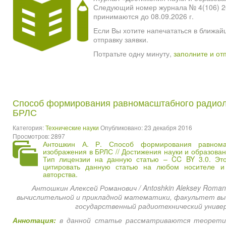
Следующий номер журнала № 4(106) 2026
принимаются до 08.09.2026 г.
Если Вы хотите напечататься в ближай
отправку заявки.
Потратьте одну минуту,
заполните и от
Способ формирования равномасштабного радиол
БРЛС
Категория:
Технические науки
Опубликовано: 23 декабря 2016
Просмотров: 2897
Антошкин А. Р. Способ формирования равномас
изображения в БРЛС // Достижения науки и образован
Тип лицензии на данную статью – CC BY 3.0. Это
цитировать данную статью на любом носителе 
авторства.
Антошкин Алексей Романович / Antoshkin Aleksey Roma
вычислительной и прикладной математики, факультет выч
государственный радиотехнический универ
Аннотация:
в данной статье рассматриваются теоретич