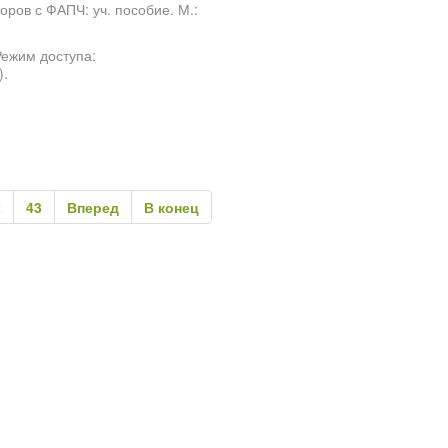
оров с ФАПЧ: уч. пособие. М.:
Режим доступа:
).
2
43
Вперед
В конец