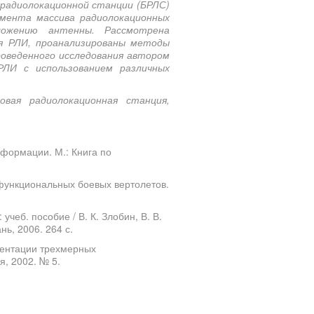
радиолокационной станции (БРЛС)
емента массива радиолокационных
ложению антенны. Рассмотрена
я РЛИ, проанализированы методы
роведенного исследования автором
РЛИ с использованием различных
овая радиолокационная станция,
формации. М.: Книга по
функциональных боевых вертолетов.
еб. пособие / В. К. Злобин, В. В.
нь, 2006. 264 с.
гментации трехмерных
, 2002. № 5.