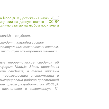
 Node.js. // Достижения науки и
лицензии на данную статью – CC BY
 данную статью на любом носителе и
laevich – студент;
 – студент, кафедра систем
лектуальных технических систем,
й институт электронной техники,
ные теоретические сведения об
тформе Node.js. Здесь приведены
ские сведения, а также описаны
ые преимущества инструмента и
монстрирована работа простейшей
ие среды разработки на Node.js.
 технологии в современную IT-