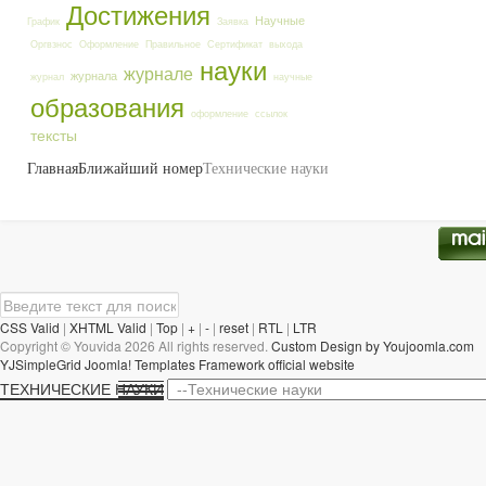
Достижения
Научные
График
Заявка
Оргвзнос
Оформление
Правильное
Сертификат
выхода
науки
журнале
журнала
журнал
научные
образования
оформление
ссылок
тексты
Главная
Ближайший номер
Технические науки
CSS Valid
|
XHTML Valid
|
Top
|
+
|
-
|
reset
|
RTL
|
LTR
Copyright ©
Youvida
2026 All rights reserved.
Custom Design by Youjoomla.com
YJSimpleGrid Joomla! Templates Framework official website
ТЕХНИЧЕСКИЕ НАУКИ