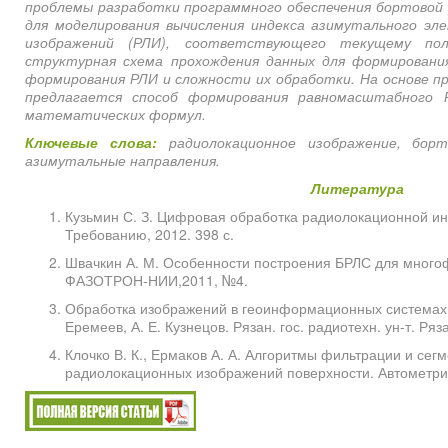
проблемы разработки программного обеспечения бортовой 
для моделирования вычисления индекса азимутального эл
изображений (РЛИ), соответствующего текущему по
структурная схема прохождения данных для формировани
формирования РЛИ и сложности их обработки. На основе п
предлагается способ формирования равномасштабного 
математических формул.
Ключевые слова:
радиолокационное изображение, борт
азимутальные направления.
Литература
Кузьмин С. З. Цифровая обработка радиолокационной ин
Требованию, 2012. 398 с.
Швачкин А. М. Особенности построения БРЛС для много
ФАЗОТРОН-НИИ,2011, №4.
Обработка изображений в геоинформационных системах: уч
Еремеев, А. Е. Кузнецов. Рязан. гос. радиотехн. ун-т. Ряза
Клочко В. К., Ермаков А. А. Алгоритмы фильтрации и се
радиолокационных изображений поверхности. Автометрия