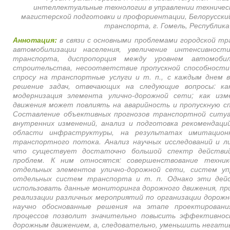
интеллектуальные технологии в управлении техниче
магистерской подготовки и профориентации, Белорусски
транспорта, г. Гомель, Республика
Аннотация:
в связи с основными проблемами городской тр
автомобилизации населения, увеличение интенсивности
транспорта, диспропорция между уровнем автомоби
строительства, несоответствие пропускной способности
спросу на транспортные услуги и т. п., с каждым днем 
решение задач, отвечающих на следующие вопросы: 
модернизация элемента улично-дорожной сети; как изм
движения может повлиять на аварийность и пропускную сп
Составление объективных прогнозов транспортной ситуа
внутренних изменений, анализ и подготовка рекомендаци
области инфраструктуры, на результатах имитацион
транспортного потока. Анализ научных исследований и л
что существует достаточно большой спектр действи
проблем. К ним относятся: совершенствование техник
отдельных элементов улично-дорожной сети, систем у
отдельных систем транспорта и т. п. Однако эти дей
использовать данные мониторинга дорожного движения, пр
реализации различных мероприятий по организации дорожн
научно обоснованные решения на этапе проектировани
процессов позволит значительно повысить эффективно
дорожным движением, а, следовательно, уменьшить негати