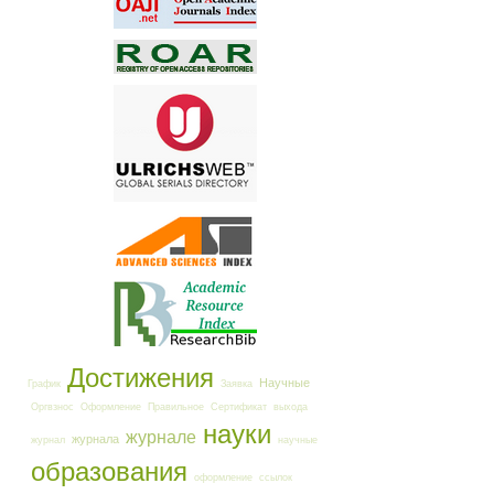
Достижения
Научные
График
Заявка
Оргвзнос
Оформление
Правильное
Сертификат
выхода
науки
журнале
журнала
журнал
научные
образования
оформление
ссылок