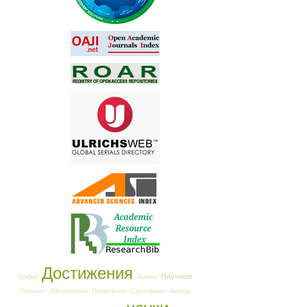
Достижения
Научные
График
Заявка
Оргвзнос
Оформление
Правильное
Сертификат
выхода
науки