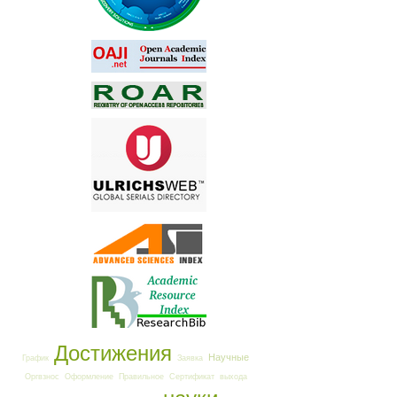
Достижения
Научные
График
Заявка
Оргвзнос
Оформление
Правильное
Сертификат
выхода
науки