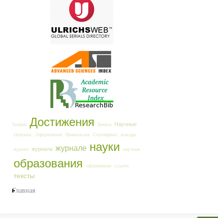
Достижения
Научные
График
Заявка
Оргвзнос
Оформление
Правильное
Сертификат
выхода
науки
журнале
журнала
журнал
научные
образования
оформление
ссылок
тексты
Главная