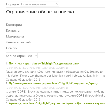
Порядок
Ограничение области поиска
Категории
Контакты
Материалы
Ленты новостей
Ссылки
Кол-во строк:
1.
Политика <span class="highlight">журнала</span>
(О ЖУРНАЛЕ «ДОСТИЖЕНИЯ НАУКИ И ОБРАЗОВАНИЯ»)
Главная цель
журнала
«Достижения науки и образования Свободное цити
http://scientifictext.ru/o-zhurnale-dostizheniya-nauki-i-obrazovaniya.html» 
Создано 03 декабря 2016
2.
Публикационная этика <span class="highlight">журнала</span>
(О ЖУРНАЛЕ «ДОСТИЖЕНИЯ НАУКИ И ОБРАЗОВАНИЯ»)
... этике (COPE). В случае если возникнет подозрение, что какие - либо
редколлегия
журнала
будет следовать инструкциям COPE (http://publication
Создано 03 декабря 2016
3.
Архив <span class="highlight">журнала</span> «Достижения науки 