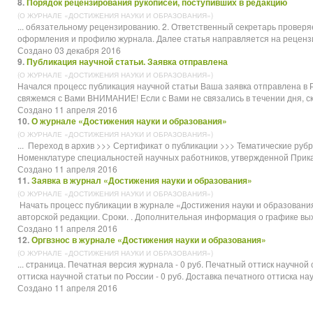
8.
Порядок рецензирования рукописей, поступивших в редакцию
(О ЖУРНАЛЕ «ДОСТИЖЕНИЯ НАУКИ И ОБРАЗОВАНИЯ»)
... обязательному рецензированию. 2. Ответственный секретарь проверя
оформления и профилю
журнала
. Далее статья направляется на рецензи
Создано 03 декабря 2016
9.
Публикация научной статьи. Заявка отправлена
(О ЖУРНАЛЕ «ДОСТИЖЕНИЯ НАУКИ И ОБРАЗОВАНИЯ»)
Начался процесс публикация научной статьи Ваша заявка отправлена в
свяжемся с Вами ВНИМАНИЕ! Если с Вами не связались в течении дня, ско
Создано 11 апреля 2016
10.
О журнале «Достижения науки и образования»
(О ЖУРНАЛЕ «ДОСТИЖЕНИЯ НАУКИ И ОБРАЗОВАНИЯ»)
... Переход в архив >>> Сертификат о публикации >>> Тематические руб
Номенклатуре специальностей научных работников, утвержденной Прика
Создано 11 апреля 2016
11.
Заявка в журнал «Достижения науки и образования»
(О ЖУРНАЛЕ «ДОСТИЖЕНИЯ НАУКИ И ОБРАЗОВАНИЯ»)
Начать процесс публикации в журнале «Достижения науки и образования
авторской редакции. Сроки. . Дополнительная информация о графике вых
Создано 11 апреля 2016
12.
Оргвзнос в журнале «Достижения науки и образования»
(О ЖУРНАЛЕ «ДОСТИЖЕНИЯ НАУКИ И ОБРАЗОВАНИЯ»)
... страница. Печатная версия
журнала
- 0 руб. Печатный оттиск научной 
оттиска научной статьи по России - 0 руб. Доставка печатного оттиска науч
Создано 11 апреля 2016