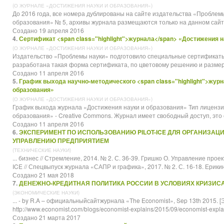
(О ЖУРНАЛЕ «ДОСТИЖЕНИЯ НАУКИ И ОБРАЗОВАНИЯ»)
До 2016 года, все номера дублированы на сайте издательства «Проблем
образования» № 5, архивы
журнала
размещаются только на данном сайте. 2,
Создано 19 апреля 2016
4.
Сертификат <span class="highlight">журнала</span> «Достижения н
(О ЖУРНАЛЕ «ДОСТИЖЕНИЯ НАУКИ И ОБРАЗОВАНИЯ»)
Издательство «Проблемы науки» подготовило специальные сертификаты
разработана такая форма сертификата, по цветовому решению и размеру
Создано 11 апреля 2016
5.
График выхода научно-методического <span class="highlight">жур
образования»
(О ЖУРНАЛЕ «ДОСТИЖЕНИЯ НАУКИ И ОБРАЗОВАНИЯ»)
График выхода
журнала
«Достижения науки и образования» Тип лицензи
образования» - Creative Commons. Журнал имеет свободный доступ, это оз
Создано 11 апреля 2016
6.
ЭКСПЕРИМЕНТ ПО ИСПОЛЬЗОВАНИЮ PILOT-ICE ДЛЯ ОРГАНИЗАЦ
УПРАВЛЕНИЮ ПРЕДПРИЯТИЕМ
(ТЕХНИЧЕСКИЕ НАУКИ)
... бизнес // Стремление, 2014. № 2. С. 36-39. Гришко О. Управление прое
ICE // Спецвыпуск
журнала
«САПР и графика», 2017. № 2. С. 16-18. Ерикин
Создано 21 мая 2018
7.
ДЕНЕЖНО-КРЕДИТНАЯ ПОЛИТИКА РОССИИ В УСЛОВИЯХ КРИЗИС
(ЭКОНОМИЧЕСКИЕ НАУКИ)
... - by R.A – официальныйсайт
журнала
«The Economist», Sep 13th 2015. 
http://www.economist.com/blogs/economist-explains/2015/09/economist-explai
Создано 21 марта 2017