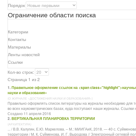
Порядок
Ограничение области поиска
Категории
Контакты
Материалы
Ленты новостей
Ссылки
Кол-во строк:
Страница 1 из 2
1.
Правильное оформление ссылок на <span class="highlight">научн
науки и образования»
(О ЖУРНАЛЕ «ДОСТИЖЕНИЯ НАУКИ И ОБРАЗОВАНИЯ»)
Правильно оформлять список литературы на журналы необходимо для т
во всех наукометрических базах, куда поступают наши журналы. Ссылки н
Создано 11 апреля 2016
2.
ВЕРТИКАЛЬНАЯ ПЛАНИРОВКА ТЕРРИТОРИИ
(АРХИТЕКТУРА)
... / В.В. Калугин, Е.Ю. Маркелова. ‒ М.: МИИГАиК, 2018. — 40 с. Суймено
территории / М. К. Суйменова, И. Г. Выродова // Электронный сетевой п