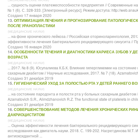
(ЭКОНОМИЧЕСКИЕ НАУКИ)
... сущность оценки платежеспособности предприятия // Современные
на
№ 1 (6). С. 328-333. [Электронный ресурс]. Режим доступа: http://web.snauka
Создано 17 января 2020
13.
ОПТИМИЗАЦИЯ ЛЕЧЕНИЯ И ПРОГНОЗИРОВАНИЕ ПАТОЛОГИЧЕСК
ПОСЛЕ УРАНОПЛАСТИКИ
(МЕДИЦИНСКИЕ НАУКИ)
... на фоне хронического лейкоза // Российская оториноларингология, 2012
эффективности лечения бактериального рецидивирующего синусита // 
Создано 16 января 2020
14.
ОСОБЕННОСТИ ТЕЧЕНИЯ И ДИАГНОСТИКИ КАРИЕСА ЗУБОВ У Д
ВОЗРАСТА
(МЕДИЦИНСКИЕ НАУКИ)
... 2017. № 8 (9). Юсупалиева К.Б.К. Влияние гипергликемии на состояни
сахарным диабетом //
Научные
исследования, 2017. № 7 (18). Azamatovich 
Создано 31 декабря 2019
15.
ГИГИЕНИЧЕСКИЙ УХОД ЗА ПОЛОСТЬЮ РТА У ДЕТЕЙ РАННЕГО В
(МЕДИЦИНСКИЕ НАУКИ)
... на состояние пародонта и полости рта у больных сахарным диабетом /
Azamatovich S.R., Alimdzhanovich R.Z. The functional state of platelets in child
Создано 31 декабря 2019
16.
СОВЕРШЕНСТВОВАНИЕ МЕТОДОВ ЛЕЧЕНИЯ ХРОНИЧЕСКИХ РИНИ
ДАКРИОЦИСТИТОМ
(МЕДИЦИНСКИЕ НАУКИ)
... Оценка эффективности лечения бактериального рецидивирующего си
исследования как двигатель науки. 2018. С. 199-202. Насретдинова М.Т.
антиоксидантной ...