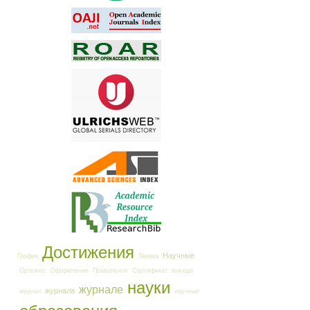
Достижения
Научные
График
Заявка
Оргвзнос
Оформление
Правильное
Сертификат
выхода
науки
журнале
журнала
журнал
научные
образования