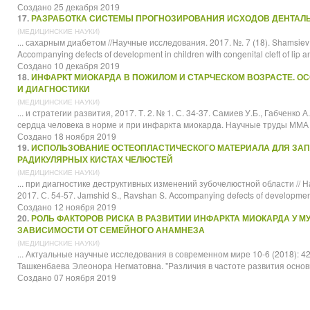
Создано 25 декабря 2019
17.
РАЗРАБОТКА СИСТЕМЫ ПРОГНОЗИРОВАНИЯ ИСХОДОВ ДЕНТАЛ
(МЕДИЦИНСКИЕ НАУКИ)
... сахарным диабетом //
Научные
исследования. 2017. №. 7 (18). Shamsiev R
Accompanying defects of development in children with congenital cleft of lip an
Создано 10 декабря 2019
18.
ИНФАРКТ МИОКАРДА В ПОЖИЛОМ И СТАРЧЕСКОМ ВОЗРАСТЕ. О
И ДИАГНОСТИКИ
(МЕДИЦИНСКИЕ НАУКИ)
... и стратегии развития, 2017. Т. 2. № 1. С. 34-37. Самиев У.Б., Габченк
сердца человека в норме и при инфаркта миокарда.
Научные
труды ММА и
Создано 18 ноября 2019
19.
ИСПОЛЬЗОВАНИЕ ОСТЕОПЛАСТИЧЕСКОГО МАТЕРИАЛА ДЛЯ ЗАП
РАДИКУЛЯРНЫХ КИСТАХ ЧЕЛЮСТЕЙ
(МЕДИЦИНСКИЕ НАУКИ)
... при диагностике деструктивных изменений зубочелюстной области //
Н
2017. С. 54-57. Jamshid S., Ravshan S. Accompanying defects of development i
Создано 12 ноября 2019
20.
РОЛЬ ФАКТОРОВ РИСКА В РАЗВИТИИ ИНФАРКТА МИОКАРДА У М
ЗАВИСИМОСТИ ОТ СЕМЕЙНОГО АНАМНЕЗА
(МЕДИЦИНСКИЕ НАУКИ)
... Актуальные
научные
исследования в современном мире 10-6 (2018): 4
Ташкенбаева Элеонора Негматовна. "Различия в частоте развития основн
Создано 07 ноября 2019