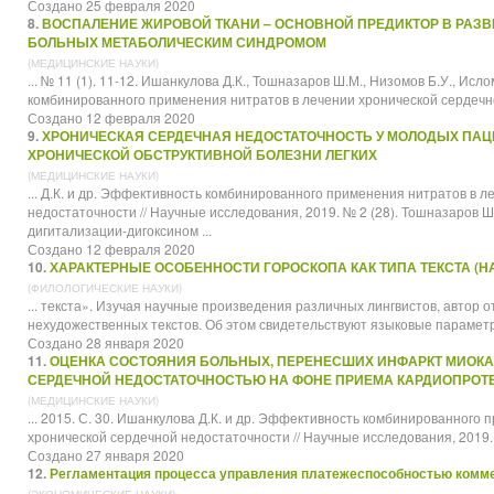
Создано 25 февраля 2020
8.
ВОСПАЛЕНИЕ ЖИРОВОЙ ТКАНИ – ОСНОВНОЙ ПРЕДИКТОР В РАЗВ
БОЛЬНЫХ МЕТАБОЛИЧЕСКИМ СИНДРОМОМ
(МЕДИЦИНСКИЕ НАУКИ)
... № 11 (1). 11-12. Ишанкулова Д.К., Тошназаров Ш.М., Низомов Б.У., Ис
комбинированного применения нитратов в лечении хронической сердечн
Создано 12 февраля 2020
9.
ХРОНИЧЕСКАЯ СЕРДЕЧНАЯ НЕДОСТАТОЧНОСТЬ У МОЛОДЫХ ПАЦ
ХРОНИЧЕСКОЙ ОБСТРУКТИВНОЙ БОЛЕЗНИ ЛЕГКИХ
(МЕДИЦИНСКИЕ НАУКИ)
... Д.К. и др. Эффективность комбинированного применения нитратов в 
недостаточности //
Научные
исследования, 2019. № 2 (28). Тошназаров Ш
дигитализации-дигоксином ...
Создано 12 февраля 2020
10.
ХАРАКТЕРНЫЕ ОСОБЕННОСТИ ГОРОСКОПА КАК ТИПА ТЕКСТА (Н
(ФИЛОЛОГИЧЕСКИЕ НАУКИ)
... текста». Изучая
научные
произведения различных лингвистов, автор отм
нехудожественных текстов. Об этом свидетельствуют языковые параметры
Создано 28 января 2020
11.
ОЦЕНКА СОСТОЯНИЯ БОЛЬНЫХ, ПЕРЕНЕСШИХ ИНФАРКТ МИОК
СЕРДЕЧНОЙ НЕДОСТАТОЧНОСТЬЮ НА ФОНЕ ПРИЕМА КАРДИОПРОТ
(МЕДИЦИНСКИЕ НАУКИ)
... 2015. С. 30. Ишанкулова Д.К. и др. Эффективность комбинированного
хронической сердечной недостаточности //
Научные
исследования, 2019. №
Создано 27 января 2020
12.
Регламентация процесса управления платежеспособностью комме