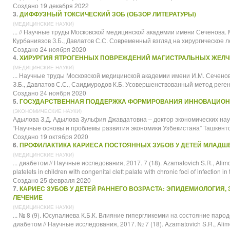
Создано 19 декабря 2022
3.
ДИФФУЗНЫЙ ТОКСИЧЕСКИЙ ЗОБ (ОБЗОР ЛИТЕРАТУРЫ)
(МЕДИЦИНСКИЕ НАУКИ)
... //
Научные
труды Московской медицинской академии имени Сеченова. Мос
Курбаниязов З.Б., Давлатов С.С. Современный взгляд на хирургическое л
Создано 24 ноября 2020
4.
ХИРУРГИЯ ЯТРОГЕННЫХ ПОВРЕЖДЕНИЙ МАГИСТРАЛЬНЫХ ЖЕЛЧН
(МЕДИЦИНСКИЕ НАУКИ)
...
Научные
труды Московской медицинской академии имени И.М. Сеченова
З.Б., Давлатов С.С., Саидмуродов К.Б. Усовершенствованный метод реген
Создано 24 ноября 2020
5.
ГОСУДАРСТВЕННАЯ ПОДДЕРЖКА ФОРМИРОВАНИЯ ИННОВАЦИОН
(ЭКОНОМИЧЕСКИЕ НАУКИ)
Адылова З.Д. Адылова Зульфия Джавдатовна – доктор экономических нау
“
Научные
основы и проблемы развития экономики Узбекистана” Ташкентск
Создано 19 октября 2020
6.
ПРОФИЛАКТИКА КАРИЕСА ПОСТОЯННЫХ ЗУБОВ У ДЕТЕЙ МЛАДШ
(МЕДИЦИНСКИЕ НАУКИ)
... диабетом //
Научные
исследования, 2017. 7 (18). Azamatovich S.R., Alimdz
platelets in children with congenital cleft palate with chronic foci of infection in t
Создано 25 февраля 2020
7.
КАРИЕС ЗУБОВ У ДЕТЕЙ РАННЕГО ВОЗРАСТА: ЭПИДЕМИОЛОГИЯ, 
ЛЕЧЕНИЕ
(МЕДИЦИНСКИЕ НАУКИ)
... № 8 (9). Юсупалиева К.Б.К. Влияние гипергликемии на состояние пар
диабетом //
Научные
исследования, 2017. № 7 (18). Azamatovich S.R., Alimd