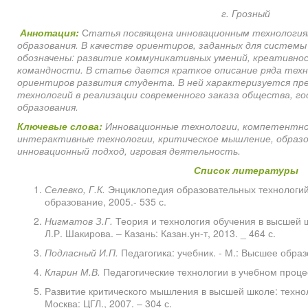
г. Грозный
Аннотация:
С
татья посвящена инновационным технологиям
образования. В качестве ориентиров, заданных для системы
обозначены: развитие коммуникативных умений, креативнос
командности. В статье дается краткое описание ряда тех
ориентиров развития студента. В ней характеризуется п
технологий в реализации современного заказа общества, г
образования.
Ключевые слова:
Инновационные технологии, компетентно
интерактивные технологии, критическое мышление, образ
инновационный подход, игровая деятельность.
Список литературы
Селевко, Г.К.
Энциклопедия образовательных технологий. В
образование, 2005.- 535 с.
Нигматов З.Г.
Теория и технология обучения в высшей шк
Л.Р. Шакирова. – Казань: Казан.ун-т, 2013. _ 464 с.
Подласный И.П.
Педагогика: учебник. - М.: Высшее образо
Кларин М.В.
Педагогические технологии в учебном процесс
Развитие критического мышления в высшей школе: технол
Москва: ЦГЛ., 2007. – 304 с.