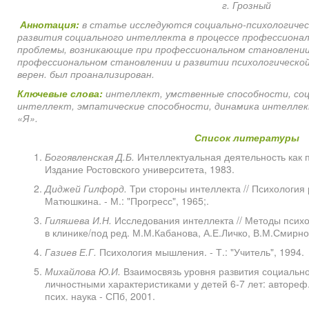
г. Грозный
Аннотация:
в статье исследуются социально-психологиче
развития социального интеллекта в процессе профессиона
проблемы, возникающие при профессиональном становлении
профессиональном становлении и развитии психологической
верен. был проанализирован.
Ключевые слова:
интеллект, умственные способности, со
интеллект, эмпатические способности, динамика интеллек
«Я».
Список литературы
Богоявленская Д.Б.
Интеллектуальная деятельность как п
Издание Ростовского университета, 1983.
Диджей Гилфорд.
Три стороны интеллекта // Психология
Матюшкина. - М.: "Прогресс", 1965;.
Гиляшева И.Н.
Исследования интеллекта // Методы психо
в клинике/под ред. М.М.Кабанова, А.Е.Личко, В.М.Смирнов
Газиев Е.Г.
Психология мышления. - Т.: "Учитель", 1994.
Михайлова Ю.И.
Взаимосвязь уровня развития социально
личностными характеристиками у детей 6-7 лет: автореф. ди
псих. наука - СПб, 2001.