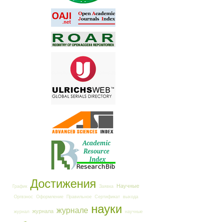
Достижения
Научные
График
Заявка
Оргвзнос
Оформление
Правильное
Сертификат
выхода
науки
журнале
журнала
журнал
научные