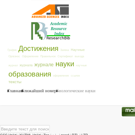
Достижения
Научные
График
Заявка
Оргвзнос
Оформление
Правильное
Сертификат
выхода
науки
журнале
журнала
журнал
научные
образования
оформление
ссылок
тексты
Главная
Ближайший номер
Биологические науки
CSS Valid
|
XHTML Valid
|
Top
|
+
|
-
|
reset
|
RTL
|
LTR