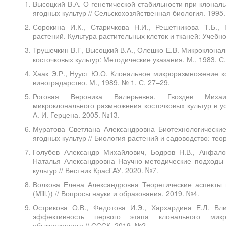
Высоцкий В.А. О генетической стабильности при клона
ягодных культур // Сельскохозяйственная биология. 1995.
Сорокина И.К., Старичкова Н.И., Решетникова Т.Б.,
растений. Культура растительных клеток и тканей: Учебно
Трушечкин В.Г, Высоцкий В.А., Олешко Е.В. Микроклона
косточковых культур: Методические указания. М., 1983. С.
Хаак Э.Р., Нууст Ю.О. Клональное микроразмножение ко
виноградарство. М., 1989. № 1. С. 27–29.
Роговая Вероника Валерьевна, Гвоздев Михаи
микроклонального размножения косточковых культур в усл
А. И. Герцена. 2005. №13.
Муратова Светлана Александровна Биотехнологически
ягодных культур // Биология растений и садоводство: тео
Голубев Александр Михайлович, Бодров Н.В., Анфал
Наталья Александровна Научно-методические подходы 
культур // Вестник КрасГАУ. 2020. №7.
Волкова Елена Александровна Теоретические аспекты
(Mill.)) // Вопросы науки и образования. 2019. №4.
Острикова О.В., Федотова И.Э., Хархардина Е.Л. Вл
эффективность первого этапа клонального микр
обыкновенного // СССК. 2019. №2.