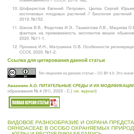
Шоферистов Евгений Петрович, Цюпка Сергей Юрьев
косточковых плодовых растений // Биология растений 
2019. №152.
Шахов В.В., Федотова И.Э., Ташматова Л.В., Мацнева О.
фактора на приживаемость эксплантов вишни обыкнове
2020. №11-1.
Пронина И.Н., Матушкина О.В. Особенности регенерации 
СССК. 2020. №1-2.
Ссылка для цитирования данной статьи
Тип лицензии на данную статью – CC BY 4.0. Это знач
Авакимян А.О.
ПИТАТЕЛЬНЫЕ СРЕДЫ И ИХ МОДИФИКАЦИ
образования № 4 (91), 2023 - С.{
см. журнал
}
ВИДОВОЕ РАЗНООБРАЗИЕ И ОХРАНА ПРЕДСТ
ORHIDACEAE В ОСОБО ОХРАНЯЕМЫХ ПРИРО
– ЮГРЫ И РЕСПУБЛИКИ БЕЛАРУСЬ