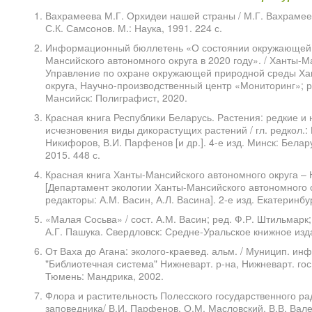
Вахрамеева М.Г. Орхидеи нашей страны / М.Г. Вахрамеев
С.К. Самсонов. М.: Наука, 1991. 224 с.
Информационный бюллетень «О состоянии окружающей 
Мансийского автономного округа в 2020 году». / Ханты-
Управление по охране окружающей природной среды Ха
округа, Научно-производственный центр «Мониторинг»; р
Мансийск: Полиграфист, 2020.
Красная книга Республики Беларусь. Растения: редкие и
исчезновения виды дикорастущих растений / гл. редкол.: 
Никифоров, В.И. Парфенов [и др.]. 4-е изд. Минск: Белар
2015. 448 с.
Красная книга Ханты-Мансийского автономного округа – 
[Департамент экологии Ханты-Мансийского автономного 
редакторы: А.М. Васин, А.Л. Васина]. 2-е изд. Екатеринбур
«Малая Сосьва» / сост. А.М. Васин; ред. Ф.Р. Штильмарк;
А.Г. Пашука. Свердловск: Средне-Уральское книжное изда
От Ваха до Агана: эколого-краевед. альм. / Муницип. ин
"Библиотечная система" Нижневарт. р-на, Нижневарт. гос. 
Тюмень: Мандрика, 2002.
Флора и растительность Полесского государственного ра
заповедника/ В.И. Парфенов, О.М. Масловский, В.В. Ва