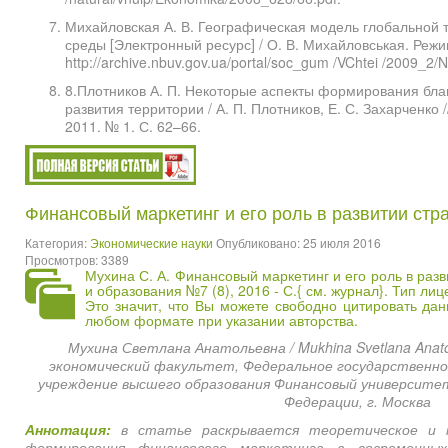
Михайловская А. В. Географическая модель глобальной 
среды [Электронный ресурс] / О. В. Михайловськая. Режи
http://archive.nbuv.gov.ua/portal/soc_gum /VChtei /2009_2/
8.Плотников А. П. Некоторые аспекты формирования бл
развития территории / А. П. Плотников, Е. С. Захарченко
2011. № 1. С. 62–66.
Финансовый маркетинг и его роль в развитии стр
Категория:
Экономические науки
Опубликовано: 25 июля 2016
Просмотров: 3389
Мухина С. А. Финансовый маркетинг и его роль в разв
и образования №7 (8), 2016 - С.{
см. журнал
}. Тип ли
Это значит, что Вы можете свободно цитировать да
любом формате при указании авторства.
Мухина Светлана Анатольевна / Mukhina Svetlana Anato
экономический факультет, Федеральное государственн
учреждение высшего образования Финансовый университе
Федерации, г. Москва
Аннотация:
в статье раскрывается теоретическое и на
формирования финансового маркетинга в современных