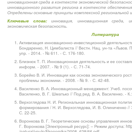
инновационная среда в контексте экономической безопасно
инновационного развития региона в контексте обеспечения
Определены основные принципы комплексной региональной 
Ключевые слова:
инновация, инновационная среда, и
экономическая безопасность.
Литература
Активизация инновационно-инвестиционной деятельности в
Бондаренко, Н. Цимбалиста // Вестн. Нац. ун-та «Львов. 
упр. - 2014. - № 611. - С. 176-180.
Близнюк Т. П. Инновационная деятельность и ее составля
информ. - 2007. - № 9 (1). - С. 71-74.
Борейко В. И. Инновации как основа экономического роста
проблемы экономики. - 2008. - № 9. - С. 42-48.
Василенко В. А. Инновационный менеджмент: Учеб. пособие
Василенко, В. Г. Шматько // Под ред. В. А. Василенко. - К.:
Верхоглядова Н. И. Региональная инновационная полити
формирования / Н. И. Верхоглядова, И. В. Олиниченко // Э
С. 22-25.
Воронкова В. Г. Теоретические основы управления инно
Г. Воронкова [Электронный ресурс]: – Режим доступа: http:
/natural/vnulp/Ekonomika/2008_628/66.pdf.