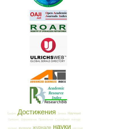
Достижения
Научные
График
Заявка
Оргвзнос
Оформление
Правильное
Сертификат
выхода
науки
журнале
журнала
журнал
научные