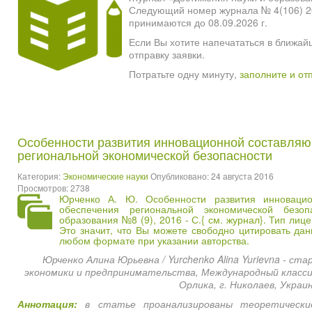
Следующий номер журнала № 4(106) 2026
принимаются до 08.09.2026 г.
Если Вы хотите напечататься в ближай
отправку заявки.
Потратьте одну минуту,
заполните и от
Особенности развития инновационной составляю
региональной экономической безопасности
Категория:
Экономические науки
Опубликовано: 24 августа 2016
Просмотров: 2738
Юрченко А. Ю. Особенности развития инноваци
обеспечения региональной экономической безо
образования №8 (9), 2016 - С.{
см. журнал
}. Тип лиц
Это значит, что Вы можете свободно цитировать да
любом формате при указании авторства.
Юрченко Алина Юрьевна / Yurchenko Alina Yurievna - с
экономики и предпринимательства, Международный класси
Орлика, г. Николаев, Украи
Аннотация:
в статье проанализированы теоретически