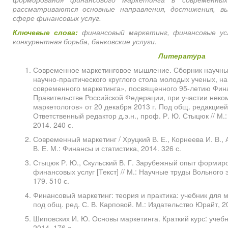
рассматриваются основные направления, достижения, в
сфере финансовых услуг.
Ключевые слова:
финансовый маркетинг, финансовые усл
конкурентная борьба, банковские услуги.
Литература
Современное маркетинговое мышление. Сборник научных
научно-практического круглого стола молодых ученых, н
современного маркетинга», посвященного 95-летию Фин
Правительстве Российской Федерации, при участии неко
маркетологов» от 20 декабря 2013 г. Под общ. редакцией д
Ответственный редактор д.э.н., проф. Р. Ю. Стыцюк // М.
2014. 240 с.
Современный маркетинг / Хруцкий В. Е., Корнеева И. В., А
В. Е. М.: Финансы и статистика, 2014. 326 с.
Стыцюк Р. Ю., Скульский В. Г. Зарубежный опыт формир
финансовых услуг [Текст] // М.: Научные труды Вольного 
179. 510 с.
Финансовый маркетинг: теория и практика: учебник для маг
под общ. ред. С. В. Карповой. М.: Издательство Юрайт, 20
Шиповских И. Ю. Основы маркетинга. Краткий курс: учебн
2014. 176 с.