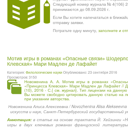
Следующий номер журнала № 4(106) 2026
принимаются до 08.09.2026 г.
Если Вы хотите напечататься в ближай
отправку заявки.
Потратьте одну минуту,
заполните и от
Мотив игры в романах «Опасные связи» Шодерло
Клевская» Мари Мадлен де Лафайет
Категория:
Филологические науки
Опубликовано: 23 сентября 2016
Просмотров: 3150
Новоженина А. А. Мотив игры в романах «Опасны
«Принцесса Клевская» Мари Мадлен де Лафайет // Д
(10), 2016 - С.{
см. журнал
}. Тип лицензии на данную 
Вы можете свободно цитировать данную статью на 
при указании авторства.
Новоженина Алиса Алексеевна / Novozhenina Alisa Alekseev
искусств и наук, Санкт-Петербургский государственный 
Аннотация:
в статье на основе трактата Й. Хейзинги «H
игры в двух ключевых романах французской литературы