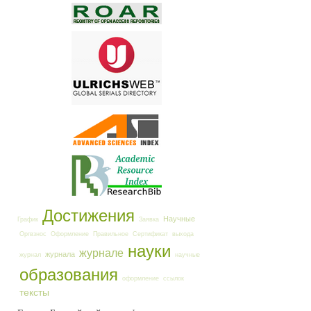
Достижения
Научные
График
Заявка
Оргвзнос
Оформление
Правильное
Сертификат
выхода
науки
журнале
журнала
журнал
научные
образования
оформление
ссылок
тексты