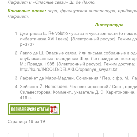
Лафайет и «Опасные связи» Ш. де Лакло.
Ключевые слова:
игра, французская литература, придворн
Лафайет.
Литература
Дмитриева Е. Re-volutio чувства и чувственности (о нек
либертинажа XVIII века). [Электронный ресурс]. Режим дост
p=3707
Лакло де Ш. Опасные связи. Или письма собранные в од
опубликованные господином Ш.де Л.в назидание некоторы
М.: Правда, 1985. [Электронный ресурс]. Режим доступа:
http://lib.ru/INOOLD/DELAKLO/opasnye_swyazi.txt.
Лафайет де Мари-Мадлен. Сочинения / Пер. с фр. М.: Лад
Хейзинга Й. Homoluden. Человек играющий / Сост., предис
Сильвесторова; Коммент., указатель Д. Э. Харитоновича.
416 с.
Страница 19 из 19