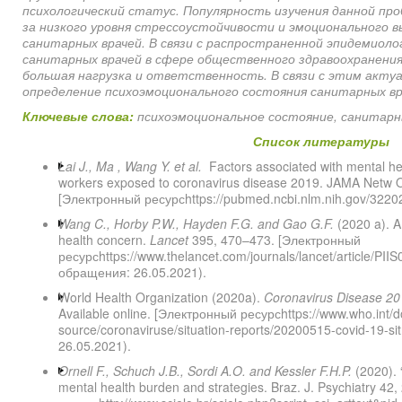
психологический статус. Популярность изучения данной п
за низкого уровня стрессоустойчивости и эмоционального 
санитарных врачей. В связи с распространенной эпидемиолог
санитарных врачей в сфере общественного здравоохранения
большая нагрузка и ответственность. В связи с этим акту
определение психоэмоционального состояния санитарных вр
Ключевые слова:
психоэмоциональное состояние, санитарн
Список литературы
Lai J., Ma , Wang Y. et al.
Factors associated with mental h
workers exposed to coronavirus disease 2019. JAMA Netw 
[Электронный ресурсhttps://pubmed.ncbi.nlm.nih.gov/3220
Wang C., Horby P.W., Hayden F.G. and Gao G.F.
(2020 a). A
health concern.
Lancet
395, 470–473. [Электронный
ресурсhttps://www.thelancet.com/journals/lancet/article/PII
обращения: 26.05.2021).
World Health Organization (2020a).
Coronavirus Disease 20
Available online. [Электронный ресурсhttps://www.who.int/d
source/coronaviruse/situation-reports/20200515-covid-19-s
26.05.2021).
Ornell F., Schuch J.B., Sordi A.O. and Kessler F.H.P.
(2020). 
mental health burden and strategies. Braz. J. Psychiatry 4