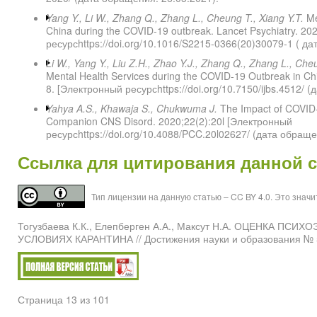
Yang Y., Li W., Zhang Q., Zhang L., Cheung T., Xiang Y.T.
Men
China during the COVID-19 outbreak. Lancet Psychiatry. 20
ресурсhttps://doi.org/10.1016/S2215-0366(20)30079-1 ( д
Li W., Yang Y., Liu Z.H., Zhao Y.J., Zhang Q., Zhang L., Cheu
Mental Health Services during the COVID-19 Outbreak in Chin
8. [Электронный ресурсhttps://doi.org/10.7150/ijbs.4512/ 
Yahya A.S., Khawaja S., Chukwuma J.
The Impact of COVID-1
Companion CNS Disord. 2020;22(2):20l [Электронный
ресурсhttps://doi.org/10.4088/PCC.20l02627/ (дата обраще
Ссылка для цитирования данной с
Тип лицензии на данную статью – CC BY 4.0. Это знач
Тогузбаева К.К., Елепберген А.А., Максут Н.А. ОЦЕН
УСЛОВИЯХ КАРАНТИНА // Достижения науки и образования № 5(
Страница 13 из 101