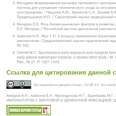
Методика формирования рельефа промывного пространс
протеза для улучшения гигиенического ухода за несъем
конструкциями. / Перунов А.Ю., Кречетов С.А., Бизяев А.
Прядильщиков И.О. // Саратовский научно-медицинский жу
Мичурин Е.Е. Роль биомеханических фактров в развитии
Е.Е. Мичурин // Российский вестник дентальной имплантол
Хабилов Н.Л., Мун Т.О. К вопросу применения биоактив
имплантатов / Среднеазиатский научно-практический журн
95-102.
Cehreli M.C. Spontaneous early exposure and marginal bone
early-placed submerged implants: a double-blind study / M. C. 
Res., № 21. P. 1327-1333.
Ссылка для цитирования данной с
Тип лицензии на данную статью – CC BY 4.0. Это знач
Акбаров А.Н., Хабилов Б.Н., Мухитдинова Ф.Г., Буриб
ИМПЛАНТАТОМ С ВИНТОВОЙ И ЦЕМЕНТНОЙ ФИКСАЦИЕЙ// Достиж