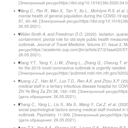
[Электронный ресурсhttps://doi.org/10.1016/j.bbi.2020.04.
Wang C., Pan R., Wan X., Tan Y., Xu L., McIntyre R.S. et al.
(
mental health of general population during the COVID-19 ep
87, 40–48. [Электронный ресурсhttps://doi.org/10.1016/j.b
26.05.2021).
Wilder-Smith A. and Freedman D.O.
(2020). Isolation, quara
containment: pivotal role for old-style public health measur
outbreak.
Journal of Travel Medicine
, Volume 27, Issue 2, 
ресурсhttps://academic.oup.com/jtm/article/27/2/taaa020/
26.05.2021).
Xiang Y.T., Yang Y., Li W., Zhang L., Zhang Q., Cheung T. et 
for the 2019 novel coronavirus outbreak is urgently needed.
[Электронный ресурсhttps://pubmed.ncbi.nlm.nih.gov/3203
Huang
J
.
Z
.,
Han
M
.
F
.,
Luo
T
.
D
.,
Ren
A
.
K
.
and
Zhou
X
.
P
. (
202
medical staff in a tertiary infectious disease hospital for
Zhi Ye Bing Za Zhi 38, 192–195. [Электронный ресурсhttps
(дата обращения: 26.05.2021).
Zhang C., Yang L., Liu S., Ma S., Wang Y., Cai Z. et al.
(2020
social psychological factors among medical staff involved in
outbreak. Psychiatry. 11:306. [Электронный ресурсhttps://
(дата обращения: 26.05.2021).
Low Z.X., Yeo K.A., Sharma V.K., Leung G.K., McIntyre R.S.,