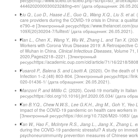
ресурсhttp://www.scielo.br/scielo.php?script=sci_arttext&pi
44462020000300232&tlng=en/ (дата обращения: 26.05.202
Liu
Q
.,
Luo
D
.,
Haase
J
.
E
.,
Guo
Q
.,
Wang
X
.
Q
.,
Liu
S
.
et
al
.
(
care providers during the COVID-19 crisis in China: a qualita
e790–e [Электронный ресурсhttps://www.thelancet.com/journ
109X(20)30204-7/fulltext/ (дата обращения: 26.05.2021).
Ran L., Chen X., Wang Y., Wu W., Zhang L. and Tan X.
(2020
Workers with Corona Virus Disease 2019: A Retrospective Co
of Wuhan in China.
Clinical Infectious Diseases
, Volume 71, 
2020,Pages2218–2221. [Электронный
ресурсhttps://academic.oup.com/cid/article/71/16/2218/58
Fusaroli P., Balena S. and Lisotti A.
(2020). On the death of 1
Infection 1–2.(48) 803-804. [Электронный ресурсhttps://link
020-01436-1/ (дата обращения: 26.05.2021).
Manzoni P. and Milillo C.
(2020). Covid-19 mortality in Italia
ресурсhttps://doi.org/10.1016/j.jinf.2020.05.034/ (дата об
Tan
B
.
Y
.
Q
.,
Chew
N
.
W
.
S
.,
Lee
G
.
K
.
H
.,
Jing
M
.,
Goh
Y
.,
Yeo
impact of the COVID-19 pandemic on health care workers i
[Электронный ресурсhttps://doi.org/10.7326/M20-1083/ (д
Tan
W
.,
Hao
F
.,
McIntyre
R
.
S
.,
Jiang
L
.,
Jiang
X
.,
Zhang
L
.
e
during the COVID-19 pandemic stressful? A study on immedi
psychoneuroimmunity prevention measures of Chinese work