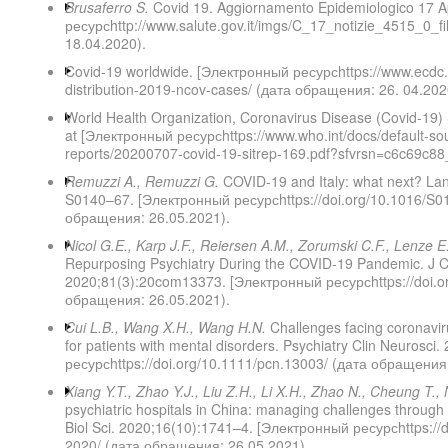
Brusaferro S.
Covid 19. Aggiornamento Epidemiologico 17 A
ресурсhttp://www.salute.gov.it/imgs/C_17_notizie_4515_0_f
18.04.2020).
Covid-19 worldwide. [Электронный ресурсhttps://www.ecdc.
distribution-2019-ncov-cases/ (дата обращения: 26. 04.202
World Health Organization, Coronavirus Disease (Covid-19) 
at [Электронный ресурсhttps://www.who.int/docs/default-sou
reports/20200707-covid-19-sitrep-169.pdf?sfvrsn=c6c69c88
Remuzzi A., Remuzzi G.
COVID-19 and Italy: what next? Lan
S0140–67. [Электронный ресурсhttps://doi.org/10.1016/S0
обращения: 26.05.2021).
Nicol G.E., Karp J.F., Reiersen A.M., Zorumski C.F., Lenze E
Repurposing Psychiatry During the COVID-19 Pandemic. J Cl
2020;81(3):20com13373. [Электронный ресурсhttps://doi.
обращения: 26.05.2021).
Cui L.B., Wang X.H., Wang H.N.
Challenges facing coronaviru
for patients with mental disorders. Psychiatry Clin Neurosc
ресурсhttps://doi.org/10.1111/pcn.13003/ (дата обращения
Xiang Y.T., Zhao Y.J., Liu Z.H., Li X.H., Zhao N., Cheung T.,
psychiatric hospitals in China: managing challenges through 
Biol Sci. 2020;16(10):1741–4. [Электронный ресурсhttps://d
2020/ (дата обращения: 26.05.2021).