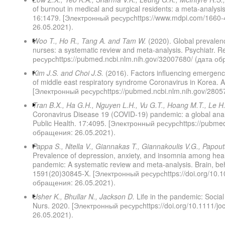
of burnout in medical and surgical residents: a meta-analysis.
16:1479. [Электронный ресурсhttps://www.mdpi.com/1660-
26.05.2021).
Woo T., Ho R., Tang A. and Tam W.
(2020). Global prevale
nurses: a systematic review and meta-analysis. Psychiatr. 
ресурсhttps://pubmed.ncbi.nlm.nih.gov/32007680/ (дата о
Kim J.S. and Choi J.S.
(2016). Factors influencing emergenc
of middle east respiratory syndrome Coronavirus in Korea. 
[Электронный ресурсhttps://pubmed.ncbi.nlm.nih.gov/2805
Tran B.X., Ha G.H., Nguyen L.H., Vu G.T., Hoang M.T., Le H.T
Coronavirus Disease 19 (COVID-19) pandemic: a global analysi
Public Health. 17:4095. [Электронный ресурсhttps://pubme
обращения: 26.05.2021).
Pappa
S
.,
Ntella
V
.,
Giannakas
T
.,
Giannakoulis
V
.
G
.,
Papout
Prevalence of depression, anxiety, and insomnia among hea
pandemic: A systematic review and meta-analysis. Brain, be
1591(20)30845-X. [Электронный ресурсhttps://doi.org/10.10
обращения: 26.05.2021).
Usher K., Bhullar N., Jackson D.
Life in the pandemic: Social 
Nurs. 2020. [Электронный ресурсhttps://doi.org/10.1111/j
26.05.2021).