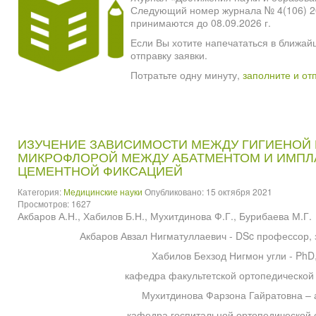
Следующий номер журнала № 4(106) 2026
принимаются до 08.09.2026 г.
Если Вы хотите напечататься в ближай
отправку заявки.
Потратьте одну минуту,
заполните и от
ИЗУЧЕНИЕ ЗАВИСИМОСТИ МЕЖДУ ГИГИЕНОЙ 
МИКРОФЛОРОЙ МЕЖДУ АБАТМЕНТОМ И ИМПЛА
ЦЕМЕНТНОЙ ФИКСАЦИЕЙ
Категория:
Медицинские науки
Опубликовано: 15 октября 2021
Просмотров: 1627
Акбаров А.Н., Хабилов Б.Н., Мухитдинова Ф.Г., Бурибаева М.Г.
Акбаров Авзал Нигматуллаевич - DSc профессор,
Хабилов Бехзод Нигмон угли - PhD,
кафедра факультетской ортопедической 
Мухитдинова Фарзона Гайратовна – 
кафедра госпитальной ортопедической 