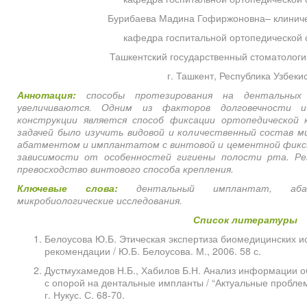
Бурибаева Мадина Гофиржоновна– клиниче
кафедра госпитальной ортопедической 
Ташкентский государственный стоматологич
г. Ташкент, Республика Узбеки
Аннотация:
способы протезирования на дентальных
увеличиваются. Одним из факторов долговечности и
конструкции является способ фиксации ортопедической
задачей было изучить видовой и количественный состав 
абатментом и имплантатом с винтовой и цементной фиксац
зависимости от особенностей гигиены полости рта. Ре
превосходство винтового способа крепления.
Ключевые слова:
дентальный имплантат, абат
микробиологические исследования.
Список литературы
Белоусова Ю.Б. Этическая экспертиза биомедицинских и
рекомендации / Ю.Б. Белоусова. М., 2006. 58 с.
Дустмухамедов Н.Б., Хабилов Б.Н. Анализ информации 
с опорой на дентальные импланты / “Актуальные пробле
г. Нукус. С. 68-70.