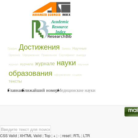
Достижения
Научные
График
Заявка
Оргвзнос
Оформление
Правильное
Сертификат
выхода
науки
журнале
журнала
журнал
научные
образования
оформление
ссылок
тексты
Главная
Ближайший номер
Медицинские науки
CSS Valid
|
XHTML Valid
|
Top
|
+
|
-
|
reset
|
RTL
|
LTR