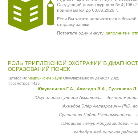
Следующий номер журнала № 4(106) 2026
принимаются до 08.09.2026 г.
Если Вы хотите напечататься в ближай
отправку заявки.
Потратьте одну минуту,
заполните и от
РОЛЬ ТРИПЛЕКСНОЙ ЭХОГРАФИИ В ДИАГНОС
ОБРАЗОВАНИЙ ПОЧЕК
Категория:
Медицинские науки
Опубликовано: 09 декабря 2022
Просмотров: 1426
Юсупалиева Г.А., Ахмедов Э
.А.
, Султанова Л
Юсупалиева Гулнора Акмаловна – доктор медици
Ахмедов Э
лёр Аллаярович
–
PhD
,
а
Султанова Лайло Рустамжановна –
Юлдашев Темур Абдурашидович –
а
кафедра медицинская радиоло