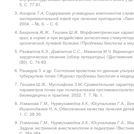
5. С. 77-81.
Аскаров Т.А.
Содержание углеводных компонентов слизис
экспериментальной язвой при лечении препаратов «Лакто
2004. – №. 6. – С. 6.
Бахронов Ж.Ж., Тешаев Ш.Ж.
Морфометрическая характе
крыс в норме и при воздействии антисептика-стимулятор
хронической лучевой болезни //Проблемы биологии и мед
Рахматов К.Э., Давлатов С.С., Маманов М.Ч.
Варикоцел
хирургическое лечение (обзор литературы) //Достижения 
(80). С. 74-83.
Рашидов З. и др. Состояние кровотока по данным ультра
туберкулезе почек //Журнал проблемы биологии и медицины
Тешаев Ш.Ж., Мустафоев З.М.
Сравнительная характер
параметров почек при полипрагмазии противовоспалите
биомедицины и практики. 2022. Т. 7. №. 1.
Усманова Г.М., Нурмухамедов Х.К., Юсупалиева Г.А., Бе
Ишанходжаев Н. А.
Обеспечение качества лечения детей
1. С. 28-30.
Усманова Г.М., Нурмухамедов Х.К., Юсупалиева Г.А., М
Задачи экстренной анестезиологии в педиатрии //Вестник
С. 284-284.