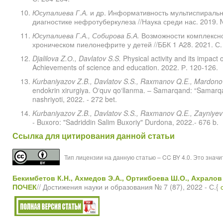
Юсупалиева Г.А.
и др. Информативность мультиспираль
диагностике нефротуберкулеза //Наука среди нас. 2019. №
Юсупалиева Г.А., Собирова Б.А.
Возможности комплексно
хроническом пиелонефрите у детей //ББК 1 А28. 2021. С.
Djalilova Z.
О
., Davlatov S.S.
Physical activity and its impact
Achievements of science and education. 2022. Р. 120-126.
Kurbaniyazov Z.B., Davlatov S.S., Raxmanov Q.E., Mardono
endokrin xirurgiya. O‘quv qo‘llanma. – Samarqand: “Samarqand 
nashriyoti, 2022. - 272 bet.
Kurbaniyazov Z.B., Davlatov S.S., Raxmanov Q.E., Zayniyev
- Buxoro: "Sadriddin Salim Buxoriy" Durdona, 2022.- 676 b.
Ссылка для цитирования данной статьи
Тип лицензии на данную статью – CC BY 4.0. Это знач
Бекимбетов К.Н., Ахмедов Э.А., Ортикбоева Ш.О.,
Ахралов
ПОЧЕК
// Достижения науки и образования № 7 (87), 2022 - С.{