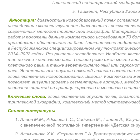
Ташкентский педиатрический медицинс
г. Ташкент, Республика Узбек
Аннотация:
диагностика новообразований почек остается
исследования явилось улучшение диагностики злокачествен
современных методов триплексной эхографии. Материалы и
работы положены данные комплексного исследования 70 боль
проходивших обследование на базе Ташкентского педиатри
в Республиканском специализированном научно-практическо
2014–2022 годах. Результаты исследования. Наиболее част
тип почечно-клеточного рака. Гораздо реже имел место зер
клеточного рака, а также веретеноклеточный или саркомоп
рака. Эпителиальные опухоли почечной лоханки составили л
злокачественных новообразований. Выводы. Комплексный м
позволяет визуализировать сегментарные артерии, междол
основания пирамид на границе коркового и мозгового вещест
Ключевые слова:
злокачественные опухоли почек, диагнос
триплексной эхографии, комплексный метод ультразвуковой
Список литературы
Алиев М.М., Адылова Г.С., Садыков М., Ганиев А., Юсупа
с внепеченочной портальной гипертензией //Детская хирур
Алимханова Х.К., Юсупалиева Г.А.
Допплерографические 
внутрижелудочковых кровоизлияний головного мозга у дет