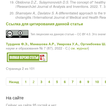
Obidovna D.Z., Sulaymonovich D.S.
The concept of" healthy l
//ResearchJet Journal of Analysis and Inventions. 2022. Т. 3
Shamsiyev A., Davlatov S.
A differentiated approach to the t
cholangitis //International Journal of Medical and Health Res
Ссылка для цитирования данной статьи
Тип лицензии на данную статью – CC BY 4.0. Это знач
Турдиев Ф.Э.,
Манашова А.Р.,
Умарова У.А., Ортикбоева Ш.
науки и образования № 7 (87), 2022 - С.{
см. журнал
}
Страница 2 из 101
Назад
1
2
3
4
5
6
7
8
9
10
На
сайте
Сейчас на сайте 95 гостей и нет