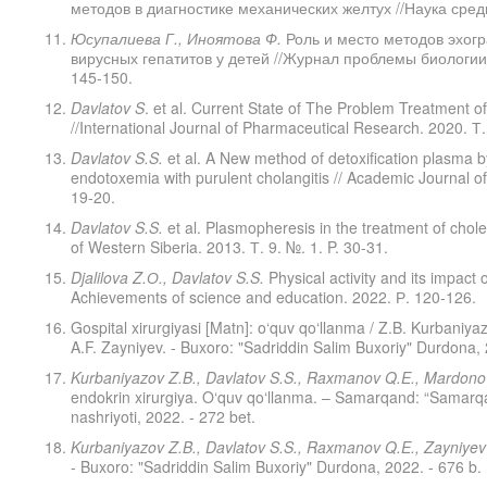
методов в диагностике механических желтух //Наука среди
Юсупалиева Г., Иноятова Ф.
Роль и место методов эхогр
вирусных гепатитов у детей //Журнал проблемы биологии 
145-150.
Davlatov
S
. et al. Current State of The Problem Treatment o
//International Journal of Pharmaceutical Research. 2020. Т.
Davlatov S.S.
et al. A New method of detoxification plasma b
endotoxemia with purulent cholangitis // Academic Journal of
19-20.
Davlatov S.S.
et al. Plasmopheresis in the treatment of chol
of Western Siberia. 2013. Т. 9. №. 1. P. 30-31.
Djalilova Z.О
., Davlatov S.S.
Physical activity and its impact
Achievements of science and education. 2022. Р. 120-126.
Gospital xirurgiyasi [Matn]: o‘quv qo‘llanma / Z.B. Kurbaniy
A.F. Zayniyev. - Buxoro: "Sadriddin Salim Buxoriy" Durdona, 
Kurbaniyazov Z.B., Davlatov S.S., Raxmanov Q.E., Mardono
endokrin xirurgiya. O‘quv qo‘llanma. – Samarqand: “Samarqand 
nashriyoti, 2022. - 272 bet.
Kurbaniyazov Z.B., Davlatov S.S., Raxmanov Q.E., Zayniyev
- Buxoro: "Sadriddin Salim Buxoriy" Durdona, 2022. - 676 b.