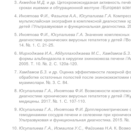
Ахмедов М.Д.
и др. Цитохромоксидазная активность печ
сроках ишемии и обтурационной желтухе //European scienc
Иноятова Ф.И., Фазылов А.А., Юсупалиева Г.А.
Компресс
мультислайсная эхография в комплексной диагностике хр
детей //Ультразвуковая и функциональная диагностика. 20
Иноятова Ф.И., Юсупалиева Г.А.
Значение комплексных 
диагностике хронических вирусных гепатитов у детей //Во
14. №. 1. С. 21-25.
Мирходжаев И.А., Абдуллаходжаева М.С., Хамдамов Б.З.
формы альбендазола в хирургии эхинококкоза печени //А
2005. Т. 10. №. 2. С. 120a-120.
Хамдамов Б.З.
и др. Оценка эффективности лазерной фо
обработке остаточных полостей после эхинококкэктомии 
муаммолари. №. 3. С. 84.
Юсупалиева Г.А., Иноятова Ф.И.
Возможности комплексн
диагностике хронических вирусных гепатитов у детей //Ж
медицины. 2017. №. 1. С. 107-110.
Юсупалиева Г.А., Иноятова Ф.И.
Допплерометрические 
гемодинамики сосудов печени и селезенки при хронически
Ультразвуковая и функциональная диагностика. 2015. №. 
Юсупалиева Г.А., Исмаилов У.С., Файзиева Н.А.
К. Возмо