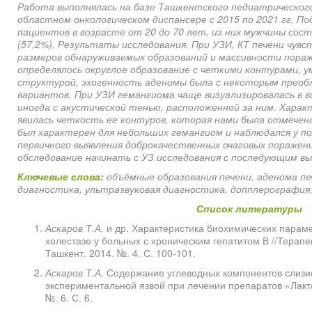
Работа выполнялась на базе Ташкентского педиатрическог
областном онкологическом диспансере с 2015 по 2021 гг. П
пациентов в возрасте от 20 до 70 лет, из них мужчины сост
(57,2%). Результаты исследования. При УЗИ, КТ печени чув
размеров обнаруживаемых образований и массивности пораж
определялось округлое образование с четкими контурами, 
структурой, эхогенность аденомы была с некоторым преоб
вариантов. При УЗИ гемангиома чаще визуализировалась в в
иногда с акустической тенью, расположенной за ним. Хара
явилась четкость ее контуров, которая нами была отмечена
был характерен для небольших гемангиом и наблюдался у по
первичного выявления доброкачественных очаговых поражен
обследование начинать с УЗ исследования с последующим в
Ключевые слова:
объёмные образования печени, аденома пе
диагностика, ультразвуковая диагностика, допплерографи
Список литературы
Аскаров Т.А.
и др. Характеристика биохимических парам
холестазе у больных с хроническим гепатитом В //Терапе
Ташкент. 2014. №. 4. С. 100-101.
Аскаров Т.А.
Содержание углеводных компонентов слизис
экспериментальной язвой при лечении препаратов «Лакто
№. 6. С. 6.