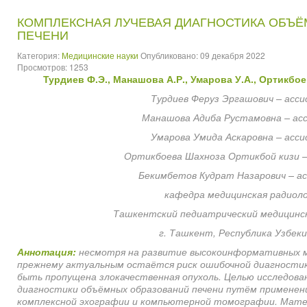
КОМПЛЕКСНАЯ ЛУЧЕВАЯ ДИАГНОСТИКА ОБЪ
ПЕЧЕНИ
Категория:
Медицинские науки
Опубликовано: 09 декабря 2022
Просмотров: 1253
Турдиев Ф.Э.,
Манашова А.Р.,
Умарова У.А., Ортикбое
Турдиев Феруз Эргашович
– асс
Манашова Адиба Рустамовна – ас
Умарова Умида Аскаровна
– асс
Ортикбоева Шахноза Ортикбой кизи
Бекимбетов Кудрат Назарович
– а
кафедра медицинская радиоло
Ташкентский педиатрический медицинс
г. Ташкент, Республика Узбек
Аннотация:
несмотря на развитие высокоинформативных м
прежнему актуальным остаётся риск ошибочной диагности
быть пропущена злокачественная опухоль. Целью исследова
диагностики объёмных образований печени путём применени
комплексной эхографии и компьютерной томографии. Мате