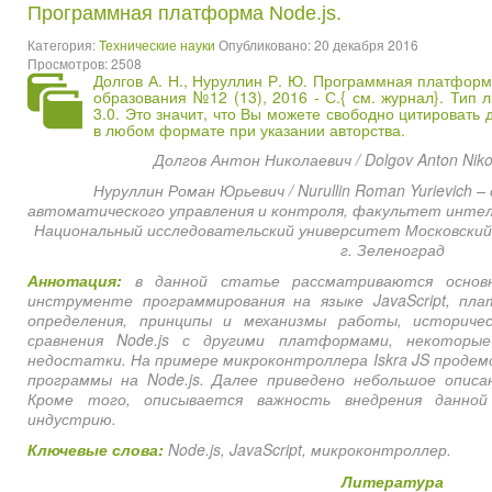
Программная платформа Node.js.
Категория:
Технические науки
Опубликовано: 20 декабря 2016
Просмотров: 2508
Долгов А. Н., Нуруллин Р. Ю. Программная платформа
образования №12 (13), 2016 - С.{
см. журнал
}. Тип 
3.0. Это значит, что Вы можете свободно цитировать
в любом формате при указании авторства.
Долгов Антон Николаевич / Dolgov Anton Niko
Нуруллин Роман Юрьевич / Nurullin Roman Yurievich
автоматического управления и контроля, факультет интел
Национальный исследовательский университет Московски
г. Зеленоград
Аннотация:
в данной статье рассматриваются основ
инструменте программирования на языке JavaScript, пла
определения, принципы и механизмы работы, историче
сравнения Node.js с другими платформами, некотор
недостатки. На примере микроконтроллера Iskra JS проде
программы на Node.js. Далее приведено небольшое описан
Кроме того, описывается важность внедрения данной
индустрию.
Ключевые слова:
Node.js, JavaScript, микроконтроллер.
Литература