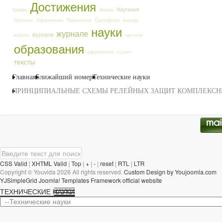
Достижения
Научные
График
Заявка
Оргвзнос
Оформление
Правильное
Сертификат
выхода
науки
журнале
журнала
журнал
научные
образования
оформление
ссылок
тексты
Главная
Ближайший номер
Технические науки
ПРИНЦИПИАЛЬНЫЕ СХЕМЫ РЕЛЕЙНЫХ ЗАЩИТ КОМПЛЕКСН
CSS Valid
|
XHTML Valid
|
Top
|
+
|
-
|
reset
|
RTL
|
LTR
Copyright ©
Youvida
2026 All rights reserved.
Custom Design by Youjoomla.com
YJSimpleGrid Joomla! Templates Framework official website
ТЕХНИЧЕСКИЕ НАУКИ