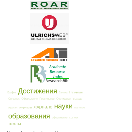
Достижения
Научные
График
Заявка
Оргвзнос
Оформление
Правильное
Сертификат
выхода
науки
журнале
журнала
журнал
научные
образования
оформление
ссылок
тексты