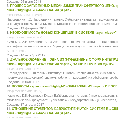
Создано 05 июня 2018
7.
ПРОЦЕСС ЗАРУБЕЖНЫХ МЕХАНИЗМОВ ТРАНСФЕРТНОГО ЦЕНО<s
class="highlight">ОБРАЗОВАНИЯ</span>
(ЭКОНОМИЧЕСКИЕ НАУКИ)
Парсаданян Т.С. Парсаданян Татевик Смбатовна - кандидат экономическ
Институт экономики им. Микаела Котаняна Национальная академия наук Ре
Создано 19 февраля 2018
8.
НЕОБХОДИМОСТЬ НОВЫХ КОНЦЕПЦИЙ В СИСТЕМЕ <span class="hi
(ПЕДАГОГИЧЕСКИЕ НАУКИ)
Дубинина А.И. Дубинина Алла Ивановна – отличник народного
образова
квалификационной категории, Муниципальное дошкольное образователь
Аннотация: ...
Создано 10 октября 2017
9.
ДУАЛЬНОЕ ОБУЧЕНИЕ – ОДНА ИЗ ЭФФЕКТИВНЫХ ФОРМ ИНТЕГРАЦ
class="highlight">ОБРАЗОВАНИЯ</span>, НАУКИ И ПРОИЗВОДСТВА
(ПЕДАГОГИЧЕСКИЕ НАУКИ)
... государственный горный институт, г. Навои, Республика Узбекистан А
преимущества дуальной системы обучения как одной из эффективных ф
Создано 23 мая 2017
10.
ВОПРОСЫ <span class="highlight">ОБРАЗОВАНИЯ</span> И В
(ПЕДАГОГИЧЕСКИЕ НАУКИ)
Фазилова К.Б. Фазилова Клара Байбуриевна – старший преподаватель, к
филологический факультет, Гулистанский государственный университет, г.
Создано 17 апреля 2017
11.
ОТНОШЕНИЕ СТУДЕНТОВ К ДВУХСТУПЕНЧАТОЙ СИСТЕМЕ ВЫСШЕ
class="highlight">ОБРАЗОВАНИЯ</span>