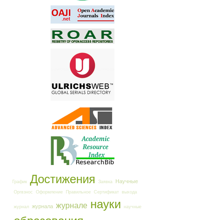
Достижения
Научные
График
Заявка
Оргвзнос
Оформление
Правильное
Сертификат
выхода
науки
журнале
журнала
журнал
научные
образования