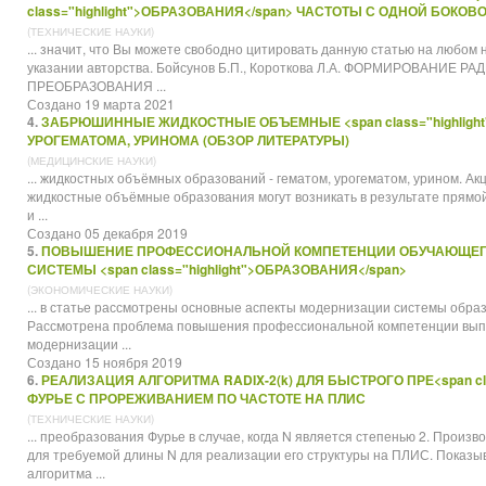
class="highlight">ОБРАЗОВАНИЯ</span> ЧАСТОТЫ С ОДНОЙ БОКО
(ТЕХНИЧЕСКИЕ НАУКИ)
... значит, что Вы можете свободно цитировать данную статью на любом
указании авторства. Бойсунов Б.П., Короткова Л.А. ФОРМИРОВАНИ
ПРЕ
ОБРАЗОВАНИЯ
...
Создано 19 марта 2021
4.
ЗАБРЮШИННЫЕ ЖИДКОСТНЫЕ ОБЪЕМНЫЕ <span class="highlight
УРОГЕМАТОМА, УРИНОМА (ОБЗОР ЛИТЕРАТУРЫ)
(МЕДИЦИНСКИЕ НАУКИ)
... жидкостных объёмных образований - гематом, урогематом, урином. А
жидкостные объёмные
образования
могут возникать в результате прямо
и ...
Создано 05 декабря 2019
5.
ПОВЫШЕНИЕ ПРОФЕССИОНАЛЬНОЙ КОМПЕТЕНЦИИ ОБУЧАЮЩЕГ
СИСТЕМЫ <span class="highlight">ОБРАЗОВАНИЯ</span>
(ЭКОНОМИЧЕСКИЕ НАУКИ)
... в статье рассмотрены основные аспекты модернизации системы
обра
Рассмотрена проблема повышения профессиональной компетенции выпус
модернизации ...
Создано 15 ноября 2019
6.
РЕАЛИЗАЦИЯ АЛГОРИТМА RADIX-2(k) ДЛЯ БЫСТРОГО ПРЕ<span cla
ФУРЬЕ С ПРОРЕЖИВАНИЕМ ПО ЧАСТОТЕ НА ПЛИС
(ТЕХНИЧЕСКИЕ НАУКИ)
... пре
образования
Фурье в случае, когда N является степенью 2. Произ
для требуемой длины N для реализации его структуры на ПЛИС. Показы
алгоритма ...