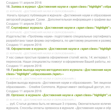
Создано 11 апреля 2016
16.
Заявка в журнал «Достижения науки и <span class="highlight">обр
(О ЖУРНАЛЕ «ДОСТИЖЕНИЯ НАУКИ И ОБРАЗОВАНИЯ»)
Начать процесс публикации в журнале «Достижения науки и
образовани
авторской редакции. Сроки. . Дополнительная информация о графике вых
Создано 11 апреля 2016
17.
Сертификат журнала «Достижения науки и <span class="highlight"
(О ЖУРНАЛЕ «ДОСТИЖЕНИЯ НАУКИ И ОБРАЗОВАНИЯ»)
Издательство «Проблемы науки» подготовило специальные сертификаты
разработана такая форма сертификата, по цветовому решению и размеру
Создано 11 апреля 2016
18.
Оформление в журнале «Достижения науки и <span class="highlig
(О ЖУРНАЛЕ «ДОСТИЖЕНИЯ НАУКИ И ОБРАЗОВАНИЯ»)
У нас самые простые правила оформления статей: кегль: 14; интервал: 1.5;
переносов. Наши специалисты помогут в оформлении Вашей работы, но В
Создано 11 апреля 2016
19.
График выхода научно-методического журнала «Достижения науки
class="highlight">образования</span>»
(О ЖУРНАЛЕ «ДОСТИЖЕНИЯ НАУКИ И ОБРАЗОВАНИЯ»)
График выхода журнала «Достижения науки и
образования
» Тип лицензи
образования» - Creative Commons. Журнал имеет свободный доступ, это оз
Создано 11 апреля 2016
20.
Оргвзнос в журнале «Достижения науки и <span class="highlight">
(О ЖУРНАЛЕ «ДОСТИЖЕНИЯ НАУКИ И ОБРАЗОВАНИЯ»)
... руб. Статья должна быть не меньше 3 страниц. Окончательное колич
журнала. Способы оплаты оргвзноса в журнале «Достижения науки и
обр