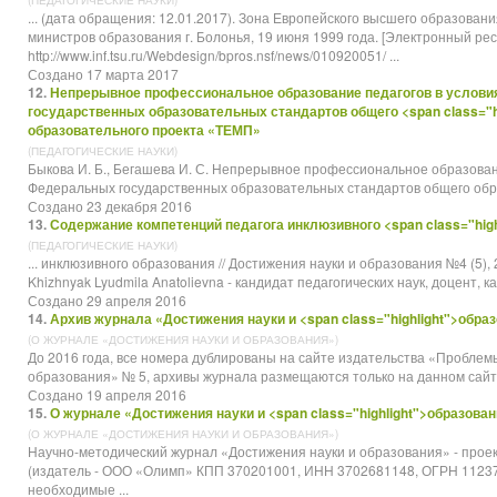
(ПЕДАГОГИЧЕСКИЕ НАУКИ)
... (дата обращения: 12.01.2017). Зона Европейского высшего
образовани
министров образования г. Болонья, 19 июня 1999 года. [Электронный ресу
http://www.inf.tsu.ru/Webdesign/bpros.nsf/news/010920051/ ...
Создано 17 марта 2017
12.
Непрерывное профессиональное образование педагогов в услов
государственных образовательных стандартов общего <span class="hi
образовательного проекта «ТЕМП»
(ПЕДАГОГИЧЕСКИЕ НАУКИ)
Быкова И. Б., Бегашева И. С. Непрерывное профессиональное образован
Федеральных государственных образовательных стандартов общего
обр
Создано 23 декабря 2016
13.
Содержание компетенций педагога инклюзивного <span class="high
(ПЕДАГОГИЧЕСКИЕ НАУКИ)
... инклюзивного
образования
// Достижения науки и образования №4 (5),
Khizhnyak Lyudmila Anatolievna - кандидат педагогических наук, доцент, к
Создано 29 апреля 2016
14.
Архив журнала «Достижения науки и <span class="highlight">обра
(О ЖУРНАЛЕ «ДОСТИЖЕНИЯ НАУКИ И ОБРАЗОВАНИЯ»)
До 2016 года, все номера дублированы на сайте издательства «Проблем
образования
» № 5, архивы журнала размещаются только на данном сайте. 2,
Создано 19 апреля 2016
15.
О журнале «Достижения науки и <span class="highlight">образова
(О ЖУРНАЛЕ «ДОСТИЖЕНИЯ НАУКИ И ОБРАЗОВАНИЯ»)
Научно-методический журнал «Достижения науки и
образования
» - про
(издатель - ООО «Олимп» КПП 370201001, ИНН 3702681148, ОГРН 11237
необходимые ...