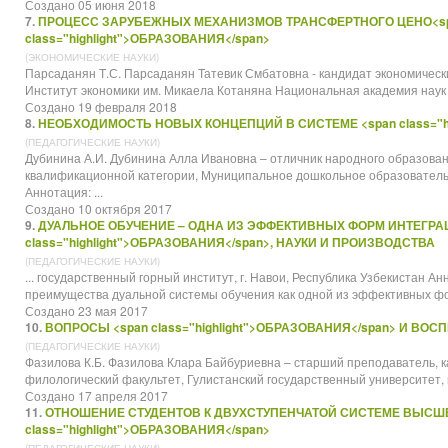
Создано 05 июня 2018
7.
ПРОЦЕСС ЗАРУБЕЖНЫХ МЕХАНИЗМОВ ТРАНСФЕРТНОГО ЦЕНО<s
class="highlight">ОБРАЗОВАНИЯ</span>
(ЭКОНОМИЧЕСКИЕ НАУКИ)
Парсаданян Т.С. Парсаданян Татевик Смбатовна - кандидат экономическ
Институт экономики им. Микаела Котаняна Национальная академия наук Ре
Создано 19 февраля 2018
8.
НЕОБХОДИМОСТЬ НОВЫХ КОНЦЕПЦИЙ В СИСТЕМЕ <span class="hi
(ПЕДАГОГИЧЕСКИЕ НАУКИ)
Дубинина А.И. Дубинина Алла Ивановна – отличник народного
образова
квалификационной категории, Муниципальное дошкольное образователь
Аннотация: ...
Создано 10 октября 2017
9.
ДУАЛЬНОЕ ОБУЧЕНИЕ – ОДНА ИЗ ЭФФЕКТИВНЫХ ФОРМ ИНТЕГРАЦ
class="highlight">ОБРАЗОВАНИЯ</span>, НАУКИ И ПРОИЗВОДСТВА
(ПЕДАГОГИЧЕСКИЕ НАУКИ)
... государственный горный институт, г. Навои, Республика Узбекистан А
преимущества дуальной системы обучения как одной из эффективных ф
Создано 23 мая 2017
10.
ВОПРОСЫ <span class="highlight">ОБРАЗОВАНИЯ</span> И В
(ПЕДАГОГИЧЕСКИЕ НАУКИ)
Фазилова К.Б. Фазилова Клара Байбуриевна – старший преподаватель, к
филологический факультет, Гулистанский государственный университет, г.
Создано 17 апреля 2017
11.
ОТНОШЕНИЕ СТУДЕНТОВ К ДВУХСТУПЕНЧАТОЙ СИСТЕМЕ ВЫСШЕ
class="highlight">ОБРАЗОВАНИЯ</span>