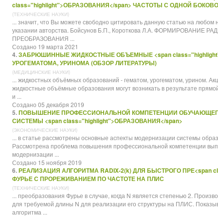
class="highlight">ОБРАЗОВАНИЯ</span> ЧАСТОТЫ С ОДНОЙ БОКО
(ТЕХНИЧЕСКИЕ НАУКИ)
... значит, что Вы можете свободно цитировать данную статью на любом
указании авторства. Бойсунов Б.П., Короткова Л.А. ФОРМИРОВАНИ
ПРЕ
ОБРАЗОВАНИЯ
...
Создано 19 марта 2021
4.
ЗАБРЮШИННЫЕ ЖИДКОСТНЫЕ ОБЪЕМНЫЕ <span class="highlight
УРОГЕМАТОМА, УРИНОМА (ОБЗОР ЛИТЕРАТУРЫ)
(МЕДИЦИНСКИЕ НАУКИ)
... жидкостных объёмных образований - гематом, урогематом, урином. А
жидкостные объёмные
образования
могут возникать в результате прямо
и ...
Создано 05 декабря 2019
5.
ПОВЫШЕНИЕ ПРОФЕССИОНАЛЬНОЙ КОМПЕТЕНЦИИ ОБУЧАЮЩЕГ
СИСТЕМЫ <span class="highlight">ОБРАЗОВАНИЯ</span>
(ЭКОНОМИЧЕСКИЕ НАУКИ)
... в статье рассмотрены основные аспекты модернизации системы
обра
Рассмотрена проблема повышения профессиональной компетенции выпус
модернизации ...
Создано 15 ноября 2019
6.
РЕАЛИЗАЦИЯ АЛГОРИТМА RADIX-2(k) ДЛЯ БЫСТРОГО ПРЕ<span cla
ФУРЬЕ С ПРОРЕЖИВАНИЕМ ПО ЧАСТОТЕ НА ПЛИС
(ТЕХНИЧЕСКИЕ НАУКИ)
... пре
образования
Фурье в случае, когда N является степенью 2. Произ
для требуемой длины N для реализации его структуры на ПЛИС. Показы
алгоритма ...