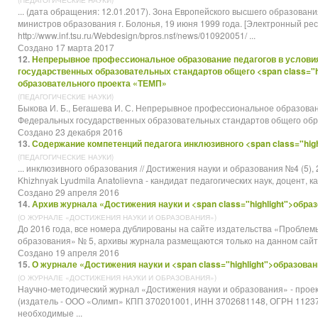
(ПЕДАГОГИЧЕСКИЕ НАУКИ)
... (дата обращения: 12.01.2017). Зона Европейского высшего
образовани
министров образования г. Болонья, 19 июня 1999 года. [Электронный ресу
http://www.inf.tsu.ru/Webdesign/bpros.nsf/news/010920051/ ...
Создано 17 марта 2017
12.
Непрерывное профессиональное образование педагогов в услов
государственных образовательных стандартов общего <span class="hi
образовательного проекта «ТЕМП»
(ПЕДАГОГИЧЕСКИЕ НАУКИ)
Быкова И. Б., Бегашева И. С. Непрерывное профессиональное образован
Федеральных государственных образовательных стандартов общего
обр
Создано 23 декабря 2016
13.
Содержание компетенций педагога инклюзивного <span class="high
(ПЕДАГОГИЧЕСКИЕ НАУКИ)
... инклюзивного
образования
// Достижения науки и образования №4 (5),
Khizhnyak Lyudmila Anatolievna - кандидат педагогических наук, доцент, к
Создано 29 апреля 2016
14.
Архив журнала «Достижения науки и <span class="highlight">обра
(О ЖУРНАЛЕ «ДОСТИЖЕНИЯ НАУКИ И ОБРАЗОВАНИЯ»)
До 2016 года, все номера дублированы на сайте издательства «Проблем
образования
» № 5, архивы журнала размещаются только на данном сайте. 2,
Создано 19 апреля 2016
15.
О журнале «Достижения науки и <span class="highlight">образова
(О ЖУРНАЛЕ «ДОСТИЖЕНИЯ НАУКИ И ОБРАЗОВАНИЯ»)
Научно-методический журнал «Достижения науки и
образования
» - про
(издатель - ООО «Олимп» КПП 370201001, ИНН 3702681148, ОГРН 11237
необходимые ...