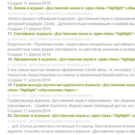
Создано 11 апреля 2016
16.
Заявка в журнал «Достижения науки и <span class="highlight">обр
(О ЖУРНАЛЕ «ДОСТИЖЕНИЯ НАУКИ И ОБРАЗОВАНИЯ»)
Начать процесс публикации в журнале «Достижения науки и
образовани
авторской редакции. Сроки. . Дополнительная информация о графике вых
Создано 11 апреля 2016
17.
Сертификат журнала «Достижения науки и <span class="highlight"
(О ЖУРНАЛЕ «ДОСТИЖЕНИЯ НАУКИ И ОБРАЗОВАНИЯ»)
Издательство «Проблемы науки» подготовило специальные сертификаты
разработана такая форма сертификата, по цветовому решению и размеру
Создано 11 апреля 2016
18.
Оформление в журнале «Достижения науки и <span class="highlig
(О ЖУРНАЛЕ «ДОСТИЖЕНИЯ НАУКИ И ОБРАЗОВАНИЯ»)
У нас самые простые правила оформления статей: кегль: 14; интервал: 1.5;
переносов. Наши специалисты помогут в оформлении Вашей работы, но В
Создано 11 апреля 2016
19.
График выхода научно-методического журнала «Достижения науки
class="highlight">образования</span>»
(О ЖУРНАЛЕ «ДОСТИЖЕНИЯ НАУКИ И ОБРАЗОВАНИЯ»)
График выхода журнала «Достижения науки и
образования
» Тип лицензи
образования» - Creative Commons. Журнал имеет свободный доступ, это оз
Создано 11 апреля 2016
20.
Оргвзнос в журнале «Достижения науки и <span class="highlight">
(О ЖУРНАЛЕ «ДОСТИЖЕНИЯ НАУКИ И ОБРАЗОВАНИЯ»)
... руб. Статья должна быть не меньше 3 страниц. Окончательное колич
журнала. Способы оплаты оргвзноса в журнале «Достижения науки и
обр