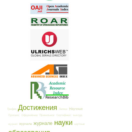
Достижения
Научные
График
Заявка
Оргвзнос
Оформление
Правильное
Сертификат
выхода
науки
журнале
журнала
журнал
научные
образования