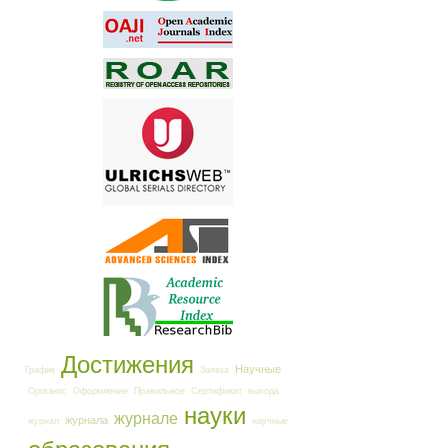
Достижения
Научные
График
Заявка
Оргвзнос
Оформление
Правильное
Сертификат
выхода
науки
журнале
журнала
журнал
научные
образования