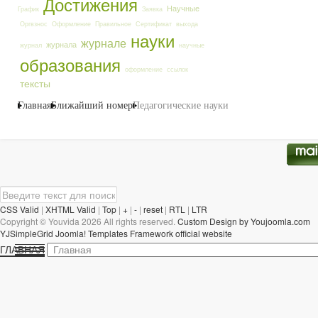
Достижения
Научные
График
Заявка
Оргвзнос
Оформление
Правильное
Сертификат
выхода
науки
журнале
журнала
журнал
научные
образования
оформление
ссылок
тексты
Главная
Ближайший номер
Педагогические науки
CSS Valid
|
XHTML Valid
|
Top
|
+
|
-
|
reset
|
RTL
|
LTR
Copyright ©
Youvida
2026 All rights reserved.
Custom Design by Youjoomla.com
YJSimpleGrid Joomla! Templates Framework official website
ГЛАВНАЯ