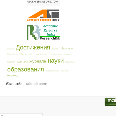
Достижения
Научные
График
Заявка
Оргвзнос
Оформление
Правильное
Сертификат
выхода
науки
журнале
журнала
журнал
научные
образования
оформление
ссылок
тексты
Главная
Ближайший номер