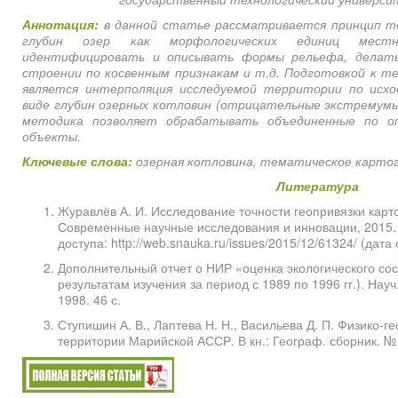
Аннотация:
в данной статье рассматривается принцип т
глубин озер как морфологических единиц местн
идентифицировать и описывать формы рельефа, делать
строении по косвенным признакам и т.д. Подготовкой к 
является интерполяция исследуемой территории по исх
виде глубин озерных котловин (отрицательные экстремумы
методика позволяет обрабатывать объединенные по оп
объекты.
Ключевые слова:
озерная котловина, тематическое картог
Литература
Журавлёв А. И. Исследование точности геопривязки карт
Современные научные исследования и инновации, 2015. 
доступа: http://web.snauka.ru/issues/2015/12/61324/ (дата
Дополнительный отчет о НИР «оценка экологического сос
результатам изучения за период с 1989 по 1996 гг.). Науч.
1998. 46 с.
Ступишин А. В., Лаптева Н. Н., Васильева Д. П. Физико-
территории Марийской АССР. В кн.: Географ. сборник. № 4