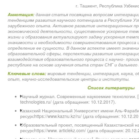
г. Ташкент, Республика Узбеки
Аннотация:
данная статья посвящена вопросам интеграции 
тенденциям развития научного потенциала в Республике Уз
зарубежного опыта. Активное развитие интеграционных про
экономической деятельности, существенное ускорение темп
жизни и образования актуализируют задачу ускорения темп
значимости и необходимости совершенствования процесса и
определение ее сущности. В данном аспекте имеет значени
образовательной сферы, перспективы развитие интеграцио
взаимодействия образовательного процесса с научно- прои
республике на основе изучения опыта стран СНГ и дальнего 
Ключевые слова:
м
ировые тенденции, интеграция, наука, о
опыт, научно-исследовательские центры и институты
.
C
писок литературы
Научный журнал. Современные наукоемкие технологии. [Э
technologies.ru/ (дата обращения: 10.12.2017).
Казахский Национальный Университет имени Аль-Фараби
ресурсhttps://www.kaznu.kz/ru/ (дата обращения: 10.12.20
Образовательный проект, посвященный Казахстанской на
ресурсhttps://www. articlekz.com/ (дата обращения: 20.12.