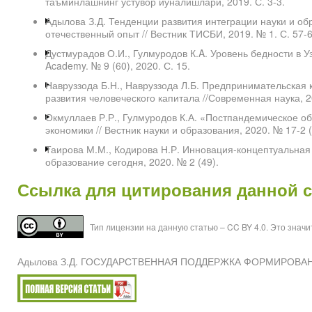
таъминлашнинг устувор йўналишлари, 2019. С. 3-3.
Адылова З.Д. Тенденции развития интеграции науки и об
отечественный опыт // Вестник ТИСБИ, 2019. № 1. С. 57-6
Дустмурадов О.И., Гулмуродов К.A. Уровень бедности в Уз
Academy. № 9 (60), 2020. С. 15.
Навруззода Б.Н., Навруззода Л.Б. Предпринимательская
развития человеческого капитала //Современная наука, 2
Окмуллаев Р.Р., Гулмуродов К.А. «Постпандемическое о
экономики // Вестник науки и образования, 2020. № 17-2 (
Таирова М.М., Кодирова Н.Р. Инновация-концептуальная 
образование сегодня, 2020. № 2 (49).
Ссылка для цитирования данной с
Тип лицензии на данную статью – CC BY 4.0. Это знач
Адылова З.Д. ГОСУДАРСТВЕННАЯ ПОДДЕРЖКА ФОРМИРОВАНИЯ 