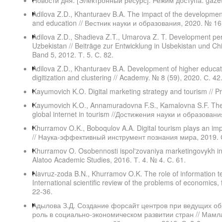
Новости дня. [Электронный ресурс]. Режим доступа: gazet
Adilova Z.D., Khanturaev B.A. The impact of the developmen
and education // Вестник науки и образования, 2020. № 16.
Adilova Z.D., Shadieva Z.T., Umarova Z. T. Development per
Uzbekistan // Beiträge zur Entwicklung in Usbekistan und Chi
Band 5, 2012. Т. 5. С. 82.
Adilova Z.D., Khanturaev B.A. Development of higher educat
digitization and clustering // Academy. № 8 (59), 2020. С. 42
Kayumovich K.O. Digital marketing strategy and tourism // 
Kayumovich K.O., Annamuradovna F.S., Kamalovna S.F. The 
global internet in tourism //Достижения науки и образовани
Khurramov O.K., Boboqulov A.A. Digital tourism plays an im
// Наука-эффективный инструмент познания мира, 2019. С
Khurramov O. Osobennosti ispol'zovaniya marketingovykh ins
Alatoo Academic Studies, 2016. Т. 4. № 4. С. 61.
Navruz-zoda B.N., Khurramov O.K. The role of information tec
International scientific review of the problems of economic
22-36.
Адылова З.Д. Создание форсайт центров при ведущих об
роль в социально-экономическом развитии стран // Мамл