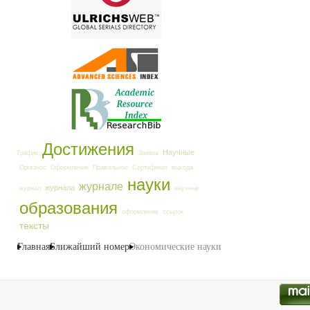
Достижения
Научные
График
Заявка
Оргвзнос
Оформление
Правильное
Сертификат
выхода
науки
журнале
журнала
журнал
научные
образования
оформление
ссылок
тексты
Главная
Ближайший номер
Экономические науки