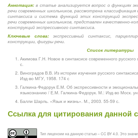
Аннотация:
в статье анализируется вопрос о функциях эк
речи современных школьников, рассмотрена классификация 
синтаксиса и система функций этих конструкций экспрес
речи современных школьников, представлен качественно-ко
конструкций экспрессивного синтаксиса.
Ключевые слова:
экспрессивный синтаксис, парцеллир
конструкции, фигуры речи.
Список литературы
Акимова Г.Н. Новое в синтаксисе современного русского я
с.
Виноградов В.В. Из истории изучения русского синтаксиса:
Изд-во МГУ, 1958. 174 с
Галкина-Федорук Е.М. Об экспрессивности и эмоционально
языкознанию / Е.М. Галкина-Федорук. М.: Изд-во Моск. ун-
Балли Шарль. «Язык и жизнь». М., 2003. 55-59 с.
Ссылка для цитирования данной 
Тип лицензии на данную статью – CC BY 4.0. Это знач