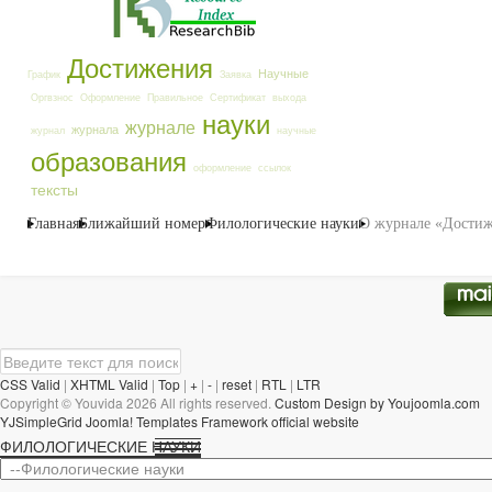
Достижения
Научные
График
Заявка
Оргвзнос
Оформление
Правильное
Сертификат
выхода
науки
журнале
журнала
журнал
научные
образования
оформление
ссылок
тексты
Главная
Ближайший номер
Филологические науки
О журнале «Достиж
CSS Valid
|
XHTML Valid
|
Top
|
+
|
-
|
reset
|
RTL
|
LTR
Copyright ©
Youvida
2026 All rights reserved.
Custom Design by Youjoomla.com
YJSimpleGrid Joomla! Templates Framework official website
ФИЛОЛОГИЧЕСКИЕ НАУКИ