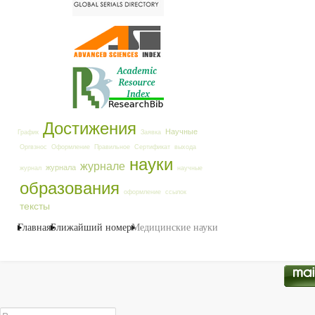
Достижения
Научные
График
Заявка
Оргвзнос
Оформление
Правильное
Сертификат
выхода
науки
журнале
журнала
журнал
научные
образования
оформление
ссылок
тексты
Главная
Ближайший номер
Медицинские науки