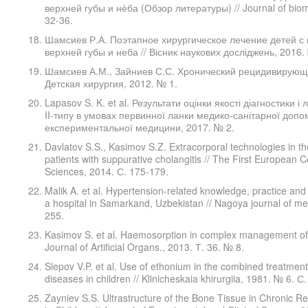
верхней губы и нѐба (Обзор литературы) // Journal of biome
32-36.
Шамсиев Р.А. Поэтапное хирургическое лечение детей 
верхней губы и неба // Вісник наукових досліджень, 2016. 
Шамсиев А.М., Зайниев С.С. Хронический рецидивирующи
Детская хирургия, 2012. № 1.
Lapasov S. K. et al. Результати оцінки якості діагностики і
II-типу в умовах первинної ланки медико-санітарної допомо
експериментальної медицини, 2017. № 2.
Davlatov S.S., Kasimov S.Z. Extracorporal technologies in the
patients with suppurative cholangitis // The First European
Sciences, 2014. С. 175-179.
Malik A. et al. Hypertension-related knowledge, practice an
a hospital in Samarkand, Uzbekistan // Nagoya journal of me
255.
Kasimov S. et al. Haemosorption in complex management of h
Journal of Artificial Organs., 2013. Т. 36. № 8.
Slepov V.P. et al. Use of ethonium in the combined treatmen
diseases in children // Klinicheskaia khirurgiia, 1981. № 6. С.
Zayniev S.S. Ultrastructure of the Bone Tissue in Chronic 