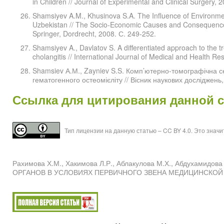
in Children // Journal of Experimental and Clinical Surgery, 
Shamsiyev A.M., Khusinova S.A. The Influence of Environme
Uzbekistan // The Socio-Economic Causes and Consequences o
Springer, Dordrecht, 2008. С. 249-252.
Shamsiyev A., Davlatov S. A differentiated approach to the t
cholangitis // International Journal of Medical and Health Re
Shamsiev А.М., Zayniev S.S. Комп’ютерно-томографічна с
гематогенного остеомієліту // Вісник наукових досліджень,
Ссылка для цитирования данной 
Тип лицензии на данную статью – CC BY 4.0. Это знач
Рахимова Х.М., Хакимова Л.Р., Аблакулова М.Х., Абду
ОРГАНОВ В УСЛОВИЯХ ПЕРВИЧНОГО ЗВЕНА МЕДИЦИНСКОЙ ПОМОЩ