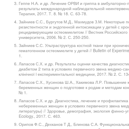
Геппе Н.А. и др. Лечение ОРВИ и гриппа в амбулаторно-
результаты международной наблюдательной неинтерве
Терапия, 2017. Т. 8. № 18. С. 63-78.
Зайниев С.С., Бургутов М.Д., Махмудов З.М. Некоторые 
резистентности и эндогенной интоксикации у детей с хр
рецидивирующим остеомиелитом // Вестник Российского 
университета, 2006. № 2. С. 250-250.
Зайниев С.С. Ультраструктура костной ткани при хрони
гематогенном остеомиелите у детей // Bulletin of Experimen
1.
Лапасов С.Х. и др. Результаты оценки качества диагност
диабетом 2 типа в условиях первичного звена медико-са
клінічної i експериментальної медицини, 2017. № 2. С. 13
Лапасов С.Х., Хусинова Ш.А., Хакимова Л.Р. Повышение
беременных женщин о подготовке к родам и методам конт
№ 1.
Лапасов С.Х. и др. Диагностика, лечение и профилактик
небеременных женщин в условиях первичного звена мед
литературы) // Здоровье, демография, экология финно-уг
Ecology., 2017. С. 463.
Орипов Ф.С., Дехканов Т Д., Блинова С.А. Функциональ