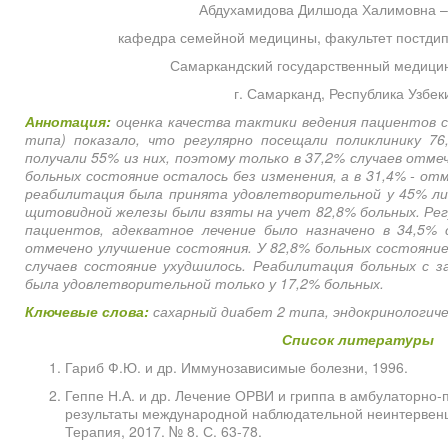
Абдухамидова Дилшода Халимовна –
кафедра семейной медицины, факультет постдип
Самаркандский государственный медицин
г. Самарканд, Республика Узбек
Аннотация:
оценка качества тактики ведения пациентов с
типа) показало, что регулярно посещали поликлинику 76
получали 55% из них, поэтому только в 37,2% случаев отме
больных состояние осталось без изменения, а в 31,4% - от
реабилитация была принята удовлетворительной у 45% лиц
щитовидной железы были взяты на учет 82,8% больных. Рег
пациентов, адекватное лечение было назначено в 34,5% 
отмечено улучшение состояния. У 82,8% больных состояние
случаев состояние ухудшилось. Реабилитация больных с 
была удовлетворительной только у 17,2% больных.
Ключевые слова:
сахарный диабет 2 типа, эндокринологич
Список литературы
Гариб Ф.Ю. и др. Иммунозависимые болезни, 1996.
Геппе Н.А. и др. Лечение ОРВИ и гриппа в амбулаторно-
результаты международной наблюдательной неинтервенц
Терапия, 2017. № 8. С. 63-78.