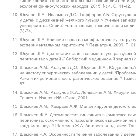
кишки кроликов при антенатальном воздействии пестицид
экология финно-угорских народов, 2015. № 4. С. 41-42.
Юсупов Ш.А., Исламова Д.С., Гаффаров У.Б. Структура 
у детей с дискинезией желчного пузыря // Ученые записк
университета. Серия: Естественные, технические и медици
73-74.
Юсупов Ш.А. Влияние озона на морфологическую структ
экспериментальном перитоните // Педиатрия, 2009. Т. 61
Юсупов Ш.А. Диагностическая значимость ультразвуково
перитонитах у детей // Сибирский медицинский журнал (Ир
Шамсиев A.M., Атакулов Д.О., Юсупов Ш.А., Юлдашев Б.А
на частоту хирургических заболевании у детей./Пробле
Азии и их региональное стратегическое решение // Тезис
87.
Шамсиев А.М., Атакулов Ж.А., Лёнюшкин А.М. Хирургическ
Ташкент: Изд-во «Ибн-Сино, 2001.
Шамсиев А.М., Хамраев А.Ж. Малая хирургия детского возр
Шамсиев Ж.А. Декомпрессия кишечника в комплексе лече
перитонита, осложненного паралитической кишечной непр
канд. мед. наук // Шамсиев Ж.А. Автореф. канд. дисс. Таш
Шамсиев Р.А. Особенности течения заболеваний у дете