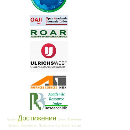
Достижения
Научные
График
Заявка
Оргвзнос
Оформление
Правильное
Сертификат
выхода