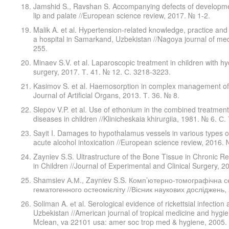
Jamshid S., Ravshan S. Accompanying defects of development 
lip and palate //European science review, 2017. № 1-2.
Malik A. et al. Hypertension-related knowledge, practice an
a hospital in Samarkand, Uzbekistan //Nagoya journal of med
255.
Minaev S.V. et al. Laparoscopic treatment in children with hyda
surgery, 2017. Т. 41. № 12. С. 3218-3223.
Kasimov S. et al. Haemosorption in complex management of 
Journal of Artificial Organs, 2013. Т. 36. № 8.
Slepov V.P. et al. Use of ethonium in the combined treatmen
diseases in children //Klinicheskaia khirurgiia, 1981. № 6. С. 
Sayit I. Damages to hypothalamus vessels in various types o
acute alcohol intoxication //European science review, 2016. 
Zayniev S.S. Ultrastructure of the Bone Tissue in Chronic 
in Children //Journal of Experimental and Clinical Surgery, 2
Shamsiev А.М., Zayniev S.S. Комп’ютерно-томографічна с
гематогенного остеомієліту //Вісник наукових досліджень,
Soliman A. еt al. Serological evidence of rickettsial infection 
Uzbekistan //American journal of tropical medicine and hygi
Mclean, va 22101 usa: amer soc trop med & hygiene, 2005. 