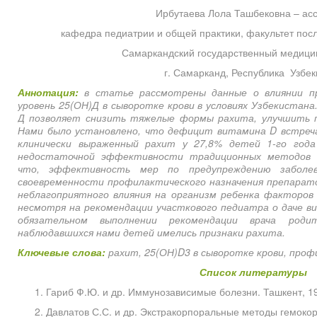
Ирбутаева Лола Ташбековна – асс
кафедра педиатрии и общей практики, факультет пос
Самаркандский государственный медицин
г. Самарканд, Республика Узбек
Аннотация:
в статье рассмотрены данные о влиянии п
уровень 25(ОН)Д в сыворотке крови в условиях Узбекистан
Д позволяет снизить тяжелые формы рахита, улучшить п
Нами было установлено, что дефицит витамина D встреча
клинически выраженный рахит у 27,8% детей 1-го год
недостаточной эффективности традиционных методов 
что, эффективность мер по предупреждению заболе
своевременности профилактического назначения препарат
неблагоприятного влияния на организм ребенка факторов
несмотря на рекомендации участкового педиатра о даче ви
обязательном выполнении рекомендации врача роди
наблюдавшихся нами детей имелись признаки рахита.
Ключевые слова:
рахит, 25(ОН)D3 в сыворотке крови, проф
Список литературы
Гариб Ф.Ю. и др. Иммунозависимые болезни. Ташкент, 1
Давлатов С.С. и др. Экстракорпоральные методы гемокор