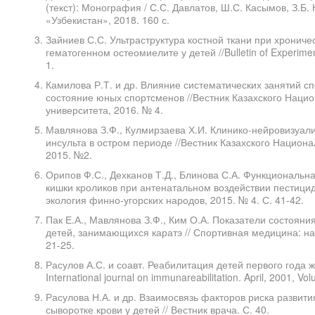
(текст): Монография / С.С. Давлатов, Ш.С. Касымов, З.Б
«Узбекистан», 2018. 160 с.
Зайниев С.С. Ультраструктура костной ткани при хрони
гематогенном остеомиелите у детей //Bulletin of Experiment
1.
Камилова Р.Т. и др. Влияние систематических занятий 
состояние юных спортсменов //Вестник Казахского Наци
университета, 2016. № 4.
Мавлянова З.Ф., Кулмирзаева Х.И. Клинико-нейровизуал
инсульта в остром периоде //Вестник Казахского Национ
2015. №2.
Орипов Ф.С., Дехканов Т.Д., Блинова С.А. Функциональ
кишки кроликов при антенатальном воздействии пестици
экология финно-угорских народов, 2015. № 4. С. 41-42.
Пак Е.А., Мавлянова З.Ф., Ким О.А. Показатели состояни
детей, занимающихся каратэ // Спортивная медицина: наук
21-25.
Расулов А.С. и соавт. Реабилитация детей первого года ж
International journal on immunareabilitation. April, 2001, Vo
Расулова Н.А. и др. Взаимосвязь факторов риска развития
сыворотке крови у детей // Вестник врача. С. 40.