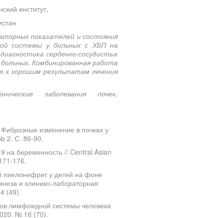
ский институт,
истан
раторных показателей и состояния
той системы у больных с ХБП на
 диагностика сердечно-сосудистых
 больных. Комбинированная работа
ит к хорошим результатам лечения
нические заболевания почек,
. Фиброзные изменение в почках у
 2. С. 86-90.
 на беременность // Central Asian
 171-176.
ий пиелонефрит у детей на фоне
мнеза и клинико-лабораторная
4 (49).
нов лимфоидной системы человека
020. № 16 (70).