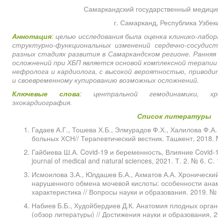
Самаркандский государственный медицин
г. Самарканд, Республика Узбек
Аннотация
:
целью исследования была оценка клинико-лабо
структурно-функциональных изменений сердечно-сосудис
разных стадиях развития в Самаркандском регионе. Ранняя
осложнений при ХБП является основой комплексной терапии
нефролога и кардиолога, с высокой вероятностью, привод
и своевременному купированию возможных осложнений.
Ключевые слова
: центральной гемодинамики, хро
эхокардиография.
Список литературы
Гадаев А.Г., Тошева Х.Б., Элмурадов Ф.Х., Халилова Ф.А
больных ХСН// Терапевтический вестник. Ташкент, 2018. №
Гайбиева Ш.А. Covid-19 и беременность, Влияние Covid-19
journal of medical and natural sciences, 2021. Т. 2. № 6. С.
Исмоилова З.А., Юлдашев Б.А., Ахматов А.А. Хроническ
нарушенного обмена мочевой кислоты: особенности ана
характеристика // Вопросы науки и образования. 2019. № 
Набиев Б.Б., Худойбердиев Д.К. Анатомия плодных орга
(обзор литературы) // Достижения науки и образования, 2