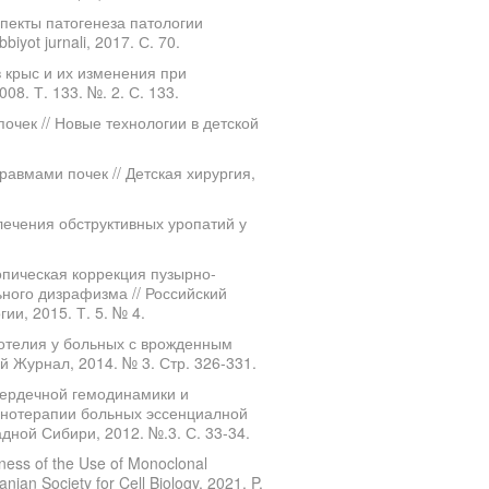
спекты патогенеза патологии
iyot jurnali, 2017. С. 70.
крыс и их изменения при
8. Т. 133. №. 2. С. 133.
почек // Новые технологии в детской
равмами почек // Детская хирургия,
лечения обструктивных уропатий у
опическая коррекция пузырно-
ного дизрафизма // Российский
ии, 2015. Т. 5. № 4.
отелия у больных с врожденным
 Журнал, 2014. № 3. Стр. 326-331.
сердечной гемодинамики и
онотерапии больных эссенциалной
ной Сибири, 2012. №.3. С. 33-34.
ness of the Use of Monoclonal
ian Society for Cell Biology, 2021. P.