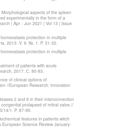
 Morphological aspects of the spleen
sed experimentally in the form of a
arch | Apr - Jun 2021 | Vol 13 | Issue
omeostasis protection in multiple
a, 2013. V. 9. №. 1. P. 31-32.
omeostasis protection in multiple
eatment of patients with acute
search, 2017. С. 80-83.
e of clinical options of
ation //European Research: innovation
teases 2 and 9 in their interconnection
 congenital prolapsed of mitral valve.//
/14/1. P. 87-90.
ochemical features in patients witch
enna European Science Review January-