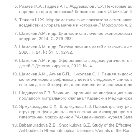
Ризаев Ж.А., Гадаев А.Г., Абдувакилов Ж.У. Некоторые а
пародонта при хронической болезни почек // Ozbekiston tibb
Тешаев Ш.Ж. Морфометрические показатели семенников 
воздействии хлората магния и которана // Морфология, 200
Шамсиев А.М. и др. Диагностика и лечение эхинококкоза 
хирургии, 2014. С. 279-283.
Шамсиев А.М. и др. Тактика лечения детей с закрытыми т
2020. Т. 24. № S1. С. 92-92.
Шамсиев А.М. и др. Эффективность эндохирургического 
детей // Детская хирургия, 2012. №. 4.
Шамсиев А.М., Алиев Б.П., Николаев С.Н. Ранняя эндоск
мочеточникового рефлюкса у детей с синдромом спиналь
вестник детской хирургии, анестезиологии и реаниматолог
Шодикулова Г.З. Влияние L-аргинина на дисфункцию энд
пролапсом митрального клапана / Казанский Медицинский
Ярмухамедова С.Х., Шодикулова Г.З. Параметры внутри
структурно-функционального состояния миокарда при м
гипертонией моксонидином //Академический журнал Запад
Babamuradova Z.B., Shodikulova G.Z. Study of the Effective
Antibodies in Rheumatological Diseases //Annals of the Roman