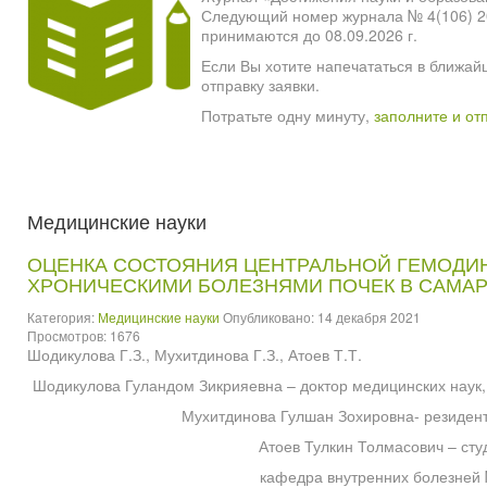
Следующий номер журнала № 4(106) 2026
принимаются до 08.09.2026 г.
Если Вы хотите напечататься в ближай
отправку заявки.
Потратьте одну минуту,
заполните и от
Медицинские науки
ОЦЕНКА СОСТОЯНИЯ ЦЕНТРАЛЬНОЙ ГЕМОДИН
ХРОНИЧЕСКИМИ БОЛЕЗНЯМИ ПОЧЕК В САМА
Категория:
Медицинские науки
Опубликовано: 14 декабря 2021
Просмотров: 1676
Шодикулова Г.З., Мухитдинова Г.З., Атоев Т.Т.
Шодикулова Гуландом Зикрияевна – доктор медицинских наук
Мухитдинова Гулшан Зохировна- резидент
Атоев Тулкин Толмасович – сту
кафедра внутренних болезней 