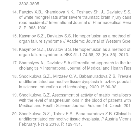
3802-3805.
Fayziev X.B., Khamidova N.K., Teshaev Sh. J., Davlatov S.S.
of white mongrel rats after severe traumatic brain injury cau
road accident.// International Journal of Pharmaceutical Rese
2. Р. 998-1000.
Kasymov S.Z., Davlatov S.S. Hemoperfusion as a method of h
organ failure syndrome // Academic Journal of Western Siberi
Kasymov S.Z., Davlatov S S. Hemoperfusion as a method of h
organ failure syndrome. BBK 51.1 74.58, 22.(Pp. 85). 2013.
Shamsiyev A., Davlatov S.A differentiated approach to the tr
cholangitis // International Journal of Medical and Health Re
Shodikulova G.Z., Mirzaev O.V., Babamuradova Z.B. Prevalenc
undifferentiated connective tissue dysplasia in uzbek popul
in science, education and technology, 2020. P. 90-92.
Shodikulova G.Z. Assessment of activity of matrix metallopro
with the level of magnesium ions in the blood of patients with
Medical and Health Science Journal. Volume 14. Czech, 2013
Shodikulova G.Z., Toirov E.S., Babamuradova Z.B. Clinical bi
undifferentiated connective tissue dysplasia. // Austria Vi
February. №1-2 2016. P. 129-131.