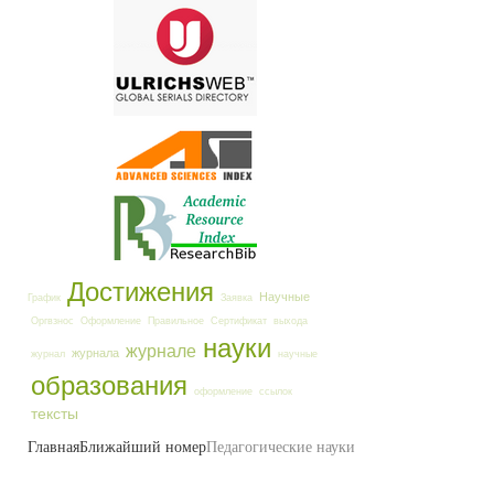
Достижения
Научные
График
Заявка
Оргвзнос
Оформление
Правильное
Сертификат
выхода
науки
журнале
журнала
журнал
научные
образования
оформление
ссылок
тексты
Главная
Ближайший номер
Педагогические науки