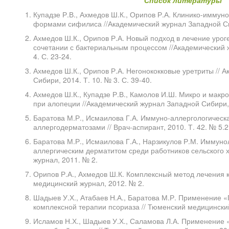
Список литературы
Купадзе Р.В., Ахмедов Ш.К., Орипов Р.А. Клинико-иммун
формами сифилиса //Академический журнал Западной Сиби
Ахмедов Ш.К., Орипов Р.А. Новый подход в лечение урог
сочетании с бактериальным процессом //Академический 
4. С. 23-24.
Ахмедов Ш.К., Орипов Р.А. Негонококковые уретриты // 
Сибири, 2014. Т. 10. № 3. С. 39-40.
Ахмедов Ш.К., Купадзе Р.В., Камолов И.Ш. Микро и макр
при алопеции //Академический журнал Западной Сибири, 2
Баратова М.Р., Исмаилова Г.А. Иммуно-аллергологическ
аллергодерматозами // Врач-аспирант, 2010. Т. 42. № 5.2.
Баратова М.Р., Исмаилова Г.А., Нарзикулов Р.М. Иммуно
аллергическим дерматитом среди работников сельского 
журнал, 2011. № 2.
Орипов Р.А., Ахмедов Ш.К. Комплексный метод лечения к
медицинский журнал, 2012. № 2.
Шадыев У.Х., Атабаев Н.А., Баратова М.Р. Применение 
комплексной терапии псориаза // Тюменский медицинский
Исламов Н.Х., Шадыев У.Х., Саламова Л.А. Применение 