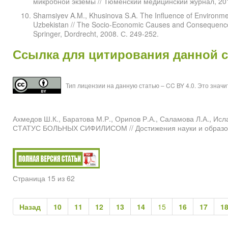
микробной экземы // Тюменский медицинский журнал, 20
Shamsiyev A.M., Khusinova S.A. The Influence of Environme
Uzbekistan // The Socio-Economic Causes and Consequences o
Springer, Dordrecht, 2008. С. 249-252.
Ссылка для цитирования данной 
Тип лицензии на данную статью – CC BY 4.0. Это знач
Ахмедов Ш.К., Баратова М.Р., Орипов Р.А., Саламова 
СТАТУС БОЛЬНЫХ СИФИЛИСОМ // Достижения науки и образова
Страница 15 из 62
Назад
10
11
12
13
14
15
16
17
1