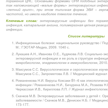
поражения ЦНС. Основными формами ОРИ подобных энтеро
так напоминающей «малые формы» энтеровирусных инфекци
«летний грипп», при этом типичная форма ЭВИ – герпа
частотой, но имела наиболее тяжелое течение.
Ключевые слова:
энтеровирусные инфекции без пораже
инфекция, катаральная ангина, полимеразная цепная реакц
инфекции.
Список литературы
Инфекционные болезни: национальное руководство / Под
М.: ГЭОТАР-Медиа, 2009. 1040 с.
Лукашев А.Н., Иванова О.Е., Худякова Л.В. Социально-э
энтеровирусной инфекции и ее роль в структуре инфекци
микробиологии, эпидемиологии и иммунобиологии, 2010. 
Максумов С.С. Вирусологическое и серологическое изуче
Максумов С.С., Запрометова Л.В. // Медицинский журнал У
Романенкова Н.И. Вирусы Коксаки B1–6 как этиологическ
инфекции / Романенкова Н.И., Бичурина М.А., Розаева Н.Р
Черкасская И.В., Кириллова Л.П. // Журнал инфектологии, 
Скачков М.В. Энтеровирусные заболевания у детей г. Ор
заболеваемости / Скачков М.В., Денисюк Н.Б. // Медицинс
173-177.