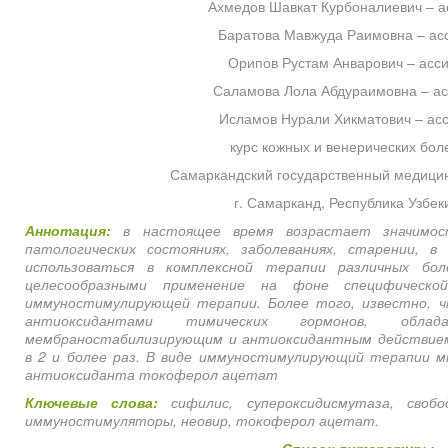
Ахмедов Шавкат Курбоналиевич – а
Баратова Мавжуда Раимовна – асс
Орипов Рустам Анварович – асси
Саламова Лола Абдураимовна – ас
Исламов Нурали Хикматович – асс
курс кожных и венерических бол
Самаркандский государственный медицин
г. Самарканд, Республика Узбек
Аннотация:
в настоящее время возрастает значимос
патологических состояниях, заболеваниях, старении, 
использоваться в комплексной терапии различных бо
целесообразными применение на фоне специфическо
иммуностимулирующей терапии. Более того, известно, ч
антиоксидантами тимических гормонов, облада
мембраностабилизирующим и антиоксидантным действие
в 2 и более раз. В виде иммуностимулирующий терапии мы
антиоксиданта токоферол ацетат
Ключевые слова:
сифилис, супероксидисмутаза, свобо
иммуностимуляторы, неовир, токоферол ацетат.