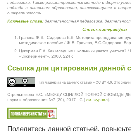
педагогики. Также рассматриваются методы и формы успе
подхода в школьном образовании, заключающиеся в напр
синкретичность.
Ключевые слова:
деятельностная педагогика, деятельност
Список литературы
Грачева Ж.В., Сидорова Е.В. Методика преподавания русс
методическое пособие / Ж.В. Грачева, Е.С.Сидорова. Вор
Цукерман Г.А. Как младшие школьники учатся учиться? / 
«Эксперимент», 2000. 224 с.
Ссылка для цитирования данной с
Тип лицензии на данную статью – CC BY 4.0. Это знач
Стрельникова Е.С. «МЕЖДУ СЦИЛЛОЙ ПОЛНОЙ СВОБОДЫ Д
науки и образования №7 (20), 2017 - С.{
см. журнал
}.
Поделитесь данной статьей, повысьте