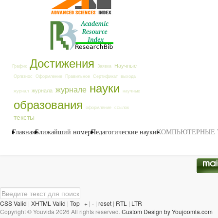
Достижения
Научные
График
Заявка
Оргвзнос
Оформление
Правильное
Сертификат
выхода
науки
журнале
журнала
журнал
научные
образования
оформление
ссылок
тексты
Главная
Ближайший номер
Педагогические науки
КОМПЬЮТЕРНЫЕ Т
CSS Valid
|
XHTML Valid
|
Top
|
+
|
-
|
reset
|
RTL
|
LTR
Copyright ©
Youvida
2026 All rights reserved.
Custom Design by Youjoomla.com