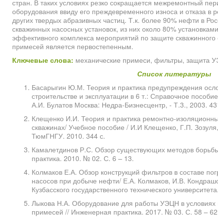
стран. В таких условиях резко сокращается межремонтный пер
оборудования ввиду его преждевременного износа и отказа в р
других твердых абразивных частиц. Т.к. более 90% нефти в Р
скважинных насосных установок, из них около 80% установка
эффективного комплекса мероприятий по защите скважинного 
примесей является первостепенным.
Ключевые слова:
механические примеси, фильтры, защита У
Список литературы
Басарыгин Ю.М. Теория и практика предупреждения осло
строительстве и эксплуатации в 6 т.: Справочное пособие
А.И. Булатов Москва: Недра-Бизнесцентр, - Т.3., 2003. 43
Клещенко И.И. Теория и практика ремонтно-изоляционны
скважинах/ Учебное пособие / И.И Клещенко, Г.П. Зозуля
ТюмГНГУ. 2010. 344 с.
Камалетдинов Р.С. Обзор существующих методов борьб
практика. 2010. № 02. С. 6 – 13.
Колмаков Е.А. Обзор конструкций фильтров в составе по
насосов при добыче нефти/ Е.А. Колмаков, И.В. Кондрашов
Кузбасского государственного технического университета.
Лыкова Н.А. Оборудование для работы УЭЦН в условиях
примесей // Инженерная практика. 2017. № 03. С. 58 – 62