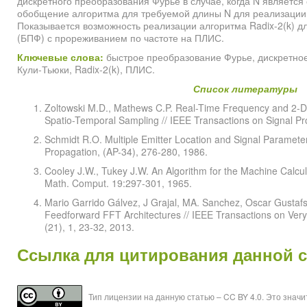
дискретного преобразования Фурье в случае, когда N является
обобщение алгоритма для требуемой длины N для реализации 
Показывается возможность реализации алгоритма Radix-2(k) д
(БПФ) с прореживанием по частоте на ПЛИС.
Ключевые слова:
быстрое преобразование Фурье, дискретное
Кули-Тьюки, Radix-2(k), ПЛИС.
Список литературы
Zoltowski M.D., Mathews C.P. Real-Time Frequency and 2-D 
Spatio-Temporal Sampling // IEEE Transactions on Signal Pr
Schmidt R.O. Multiple Emitter Location and Signal Paramete
Propagation, (AP-34), 276-280, 1986.
Cooley J.W., Tukey J.W. An Algorithm for the Machine Calcul
Math. Comput. 19:297-301, 1965.
Mario Garrido Gálvez, J Grajal, MA. Sanchez, Oscar Gustafs
Feedforward FFT Architectures // IEEE Transactions on Very
(21), 1, 23-32, 2013.
Ссылка для цитирования данной 
Тип лицензии на данную статью – CC BY 4.0. Это знач