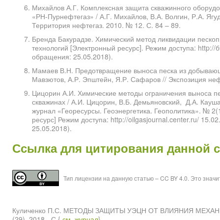
Михайлов А.Г. Комплексная защита скважинного оборуд
«РН-Пурнефтегаз» / А.Г. Михайлов, В.А. Волгин, Р.А. Ягуд
Территория нефтегаз. 2010. № 12. С. 84 – 89.
Бренда Бакурадзе. Химический метод ликвидации пескопр
технологий [Электронный ресурс]. Режим доступа: http://б
обращения: 25.05.2018).
Мамаев В.Н. Предотвращение выноса песка из добывающи
Мавзютов, А.Р. Эпштейн, Я.Р. Сафаров // Экспозиция нефть
Цицорин А.И. Химические методы ограничения выноса пе
скважинах / А.И. Цицорин, В.Б. Демьяновский, Д.А. Кауш
журнал «Георесурсы. Геоэнергетика. Геополитика». № 2(
ресурс] Режим доступа: http://oilgasjournal.center.ru/ 15.
25.05.2018).
Ссылка для цитирования данной 
Тип лицензии на данную статью – CC BY 4.0. Это знач
Куличенко П.С. МЕТОДЫ ЗАЩИТЫ УЭЦН ОТ ВЛИЯНИЯ МЕХАН
(29), 2018 - С.{
см. журнал
}.