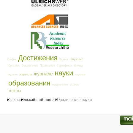
Достижения
Научные
График
Заявка
Оргвзнос
Оформление
Правильное
Сертификат
выхода
науки
журнале
журнала
журнал
научные
образования
оформление
ссылок
тексты
Главная
Ближайший номер
Юридические науки