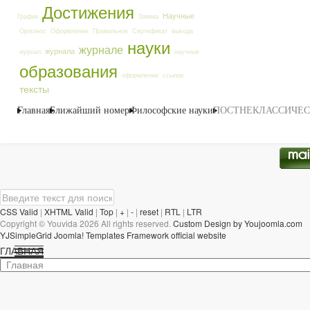
Достижения
Научные
График
Заявка
Оргвзнос
Оформление
Правильное
Сертификат
выхода
науки
журнале
журнала
журнал
научные
образования
оформление
ссылок
тексты
Главная
Ближайший номер
Философские науки
ПОСТНЕКЛАССИЧЕС
CSS Valid
|
XHTML Valid
|
Top
|
+
|
-
|
reset
|
RTL
|
LTR
Copyright ©
Youvida
2026 All rights reserved.
Custom Design by Youjoomla.com
YJSimpleGrid Joomla! Templates Framework official website
ГЛАВНАЯ