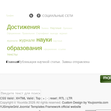
СОЦИАЛЬНЫЕ СЕТИ
График
Достижения
Научные
Заявка
Оргвзнос
Оформление
Правильное
Сертификат
выхода
журнал
науки
журнале
журнала
научные
образования
оформление
ссылок
тексты
Главная
Публикация научной статьи. Заявка отправлена
CSS Valid
|
XHTML Valid
|
Top
|
+
|
-
|
reset
|
RTL
|
LTR
Copyright ©
Youvida
2026 All rights reserved.
Custom Design by Youjoomla.com
YJSimpleGrid Joomla! Templates Framework official website