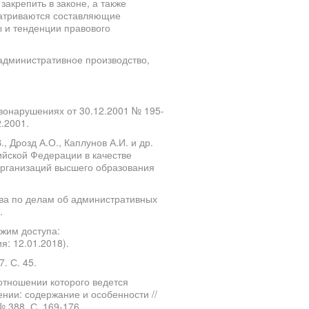
акрепить в законе, а также
матриваются составляющие
 и тенденции правового
административное производство,
вонарушениях от 30.12.2001 № 195-
2.2001.
 Дрозд А.О., Каплунов А.И. и др.
йской Федерации в качестве
организаций высшего образования
тва по делам об административных
.
ежим доступа:
ия: 12.01.2018).
. С. 45.
отношении которого ведется
нии: содержание и особенности //
№ 388. С. 169-176.