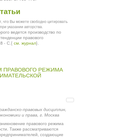
татьи
ит, что Вы можете свободно цитировать
при указании авторства.
рого ведется производство по
 тенденции правового
8 - С.{
см. журнал
}.
М ПРАВОВОГО РЕЖИМА
НИМАТЕЛЬСКОЙ
ражданско-правовых дисциплин,
ономики и права, г. Москва
озникновение правового режима
сти. Также рассматриваются
 предпринимателей, создающие