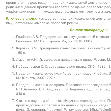
препятствия в реализации предпринимательской деятельности.
решением данной проблемы является создание правового рег
унификации понятия имущества в гражданском, учетном и нал
Ключевые слова:
имущество, предпринимательская деятельн
имущественный комплекс, правовой режим.
Список литературы
Грибанов А.В. Предприятие как имущественный комплекс 
Германии. М.: Инфотропик Медиа, 2010. 600 с.
Корякин В.М. Предпринимательское право в схемах: учеб
160 с.
Лысенко А.Н. Имущество в гражданском праве России. М.:
Победоносцев К. Курс гражданского права. СПб., 1896. Ч.
Предпринимательское (хозяйственное) право: Учебник: В 2-
М.: Юристъ, 2007. 727 с.
Предпринимательское право: Правовое сопровождение би
Р.Н. Аганина, В.К. Андреев, Л.В. Андреева и др.; отв. ред
848 с.
Статья в научном сборнике: «Научные исследования»: П
производством экспертизы по делам о признании недейс
воли. [Электронный ресурс]. Режим доступа: https://scient