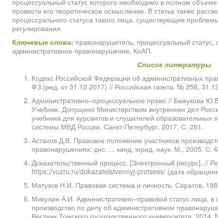
процессуальный статус которого необходимо в полном объеме з
провести его теоретическое осмысление. В статье также расс
процессуального статуса такого лица, существующие проблемы
регулирования.
Ключевые слова:
правонарушитель, процессуальный статус, 
административное правонарушение, КоАП.
Список литературы
Кодекс Российской Федерации об административных пра
ФЗ (ред. от 31.12.2017) // Российская газета. № 256, 31.1
Административно–процессуальное право // Бажукова Ю.В.,
Учебник. Допущено Министерством внутренних дел Росси
учебника для курсантов и слушателей образовательных 
системы МВД России. Санкт-Петербург, 2017. С. 261.
Астахов Д.В. Правовое положение участников производс
правонарушениях: дис. ... канд. юрид. наук. М., 2005. С. 6
Доказательственный процесс. [Электронный ресурс]. // Р
https://vuzru.ru/dokazatelstvennyj-protsess/ (дата обращен
Матузов Н.И. Правовая система и личность. Саратов, 1987
Микулин А.И. Административно–правовой статус лица, в 
производство по делу об административном правонаруше
Вестник Томского государственного университета, 2014. 