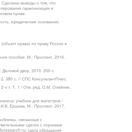
 Сделаны выводы о том, что
улирования гармонизации и
оговом праве.
ость, юридические основания,
(объект права) по праву России и
ное пособие. М.: Проспект, 2016.
 Деловой двор, 2010. 200 с.
 2. 380 с. // СПС КонсультантПлюс.
х т. Т. 1 / Отв. ред. О.М. Олейник.
знеса: учебник для магистров /
. И.В. Ершова. М.: Проспект, 2017.
роблемы, связанные с
твительными сделок с пороками
ificresearch.ru/ (дата обращения