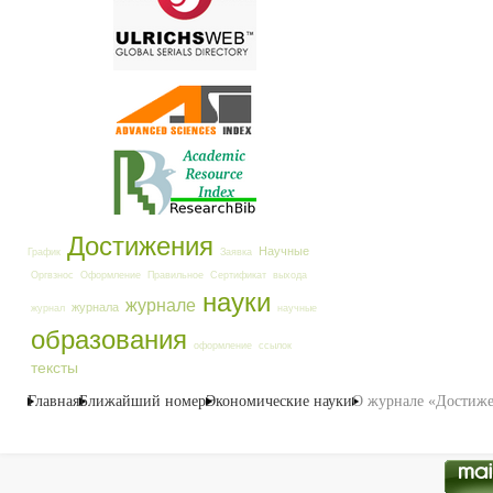
Достижения
Научные
График
Заявка
Оргвзнос
Оформление
Правильное
Сертификат
выхода
науки
журнале
журнала
журнал
научные
образования
оформление
ссылок
тексты
Главная
Ближайший номер
Экономические науки
О журнале «Достиже