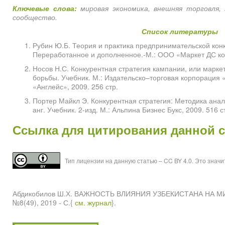
Ключевые слова:
мировая экономика, внешняя торговля, 
сообщество.
Список литературы
Рубин Ю.Б. Теория и практика предпринимательской конк
Переработанное и дополненное.-М.: ООО «Маркет ДС ко
Носов Н.С. Конкурентная стратегия кампании, или марк
борьбы. Учебник. М.: Издательско–торговая корпорация
«Англейс», 2009. 256 стр.
Портер Майкл Э. Конкурентная стратегия: Методика анали
анг. Учебник. 2-изд. М.: Альпина Бизнес Букс, 2009. 516 с
Ссылка для цитирования данной 
Тип лицензии на данную статью – CC BY 4.0. Это знач
Абдикобилов Ш.Х. ВАЖНОСТЬ ВЛИЯНИЯ УЗБЕКИСТАНА НА М
№8(49), 2019 - С.{
см. журнал
}.