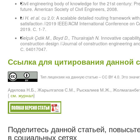
Civil engineering body of knowledge for the 21st century: Pre
future. American Society of Civil Engineers, 2008.
Li H. et al.
cu 2.0: A scalable detailed routing framework with
satisfaction //2019 IEEE/ACM International Conference on 
2019. С. 1-7.
Selçuk Çıdık M., Boyd D., Thurairajah N.
Innovative capabilit
construction design //Journal of construction engineering 
С. 04017047.
Ссылка для цитирования данной с
Тип лицензии на данную статью – CC BY 4.0. Это знач
Адилова Н.Б., Жарылгапов С.М., Рыскалиев М.Ж., Жолмаганб
{
см. журнал
}
Поделитесь данной статьей, повысьте
в социальных сетях