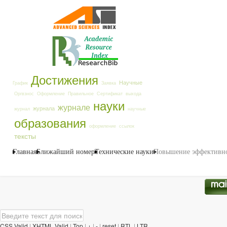
Достижения
Научные
График
Заявка
Оргвзнос
Оформление
Правильное
Сертификат
выхода
науки
журнале
журнала
журнал
научные
образования
оформление
ссылок
тексты
Главная
Ближайший номер
Технические науки
Повышение эффективнос
CSS Valid
|
XHTML Valid
|
Top
|
+
|
-
|
reset
|
RTL
|
LTR