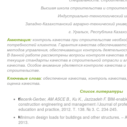
Высшая школа строительства и строител
Индустриально-технологический 
Западно-Казахстанский аграрно-технический унив
г. Уральск, Республика Казах
Аннотация:
контроль качества при строительстве необход
потребностей клиентов. Гарантия качества обеспечиваетс
методов управления, обеспечивающих контроль деятельнос
В данной работе рассмотрены вопросы контроля качества
текущие стандарты качества в строительной отрасли и 
качества. Особое внимание уделяется контролю качества и
строительстве.
Ключевые слова
: обеспечение качества, контроль качеств
оценка качества.
Список литературы
Becerik-Gerber, AM ASCE B., Ku K., Jazizadeh F.
BIM-enabled
construction engineering and management //Journal of profe
education and practice, 2012. Т. 138. № 3. С. 234-245.
Minimum design loads for buildings and other structures. – A
2013.