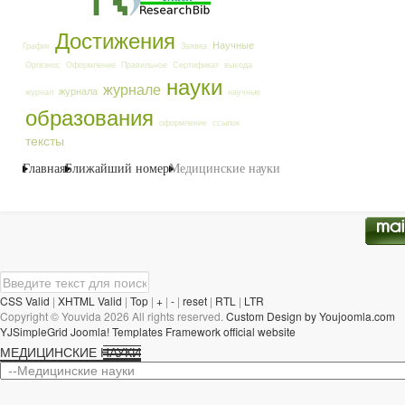
Достижения
Научные
График
Заявка
Оргвзнос
Оформление
Правильное
Сертификат
выхода
науки
журнале
журнала
журнал
научные
образования
оформление
ссылок
тексты
Главная
Ближайший номер
Медицинские науки
CSS Valid
|
XHTML Valid
|
Top
|
+
|
-
|
reset
|
RTL
|
LTR
Copyright ©
Youvida
2026 All rights reserved.
Custom Design by Youjoomla.com
YJSimpleGrid Joomla! Templates Framework official website
МЕДИЦИНСКИЕ НАУКИ