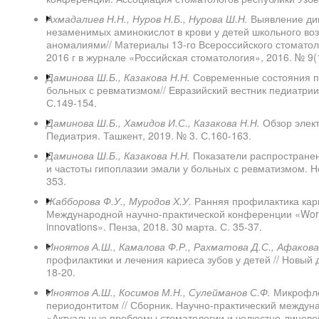
Ахмадалиев Н.Н., Нуров Н.Б., Нурова Ш.Н.
Выявление ди
незаменимых аминокислот в крови у детей школьного во
аномалиями// Материалы 13-го Всероссийского стомато
2016 г в журнале «Российская стоматология», 2016. № 9(1
Даминова Ш.Б., Казакова Н.Н.
Современные состояния пр
больных с ревматизмом// Евразийский вестник педиатрии.
С.149-154.
Даминова Ш.Б., Хамидов И.С., Казакова Н.Н.
Обзор элект
Педиатрия. Ташкент, 2019. № 3. С.160-163.
Даминова Ш.Б., Казакова Н.Н.
Показатели распространен
и частоты гипоплазии эмали у больных с ревматизмом. Н
353.
Жабборова Ф.У., Муродов Х.У.
Ранняя профилактика карие
Международной научно-практической конференции «World
innovations». Пенза, 2018. 30 марта. С. 35-37.
Иноятов А.Ш., Камалова Ф.Р., Рахматова Д.С., Афаков
профилактики и лечения кариеса зубов у детей // Новый д
18-20.
Иноятов А.Ш., Косимов М.Н., Сулейманов С.Ф.
Микрофло
периодонтитом // Сборник. Научно-практический междуна
«Актуальные проблемы стоматологии и челюстно-лицевой 