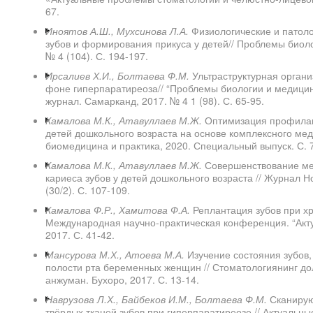
67.
Иноятов А.Ш., Мухсинова Л.А.
Физиологические и патоло
зубов и формирования прикуса у детей// Проблемы биол
№ 4 (104). С. 194-197.
Ирсалиев Х.И., Болтаева Ф.М.
Ультраструктурная органи
фоне гиперпаратиреоза// “Проблемы биологии и медиц
журнал. Самарканд, 2017. № 4 1 (98). С. 65-95.
Камалова М.К., Атавуллаев М.Ж.
Оптимизация профилакт
детей дошкольного возраста на основе комплексного мед
биомедицина и практика, 2020. Специальный выпуск. С. 
Камалова М.К., Атавуллаев М.Ж.
Совершенствование ме
кариеса зубов у детей дошкольного возраста // Журнал Н
(30/2). С. 107-109.
Камалова Ф.Р., Хамитова Ф.А.
Реплантация зубов при хр
Международная научно-практическая конференция. “Акт
2017. С. 41-42.
Мансурова М.Х., Атоева М.А.
Изучение состояния зубов,
полости рта беременных женщин // Стоматологиянинг д
анжуман. Бухоро, 2017. С. 13-14.
Наврузова Л.Х., Байбеков И.М., Болтаева Ф.М.
Сканирую
твёрдых тканей зубов при гиперпаратиреозе // Актуальные