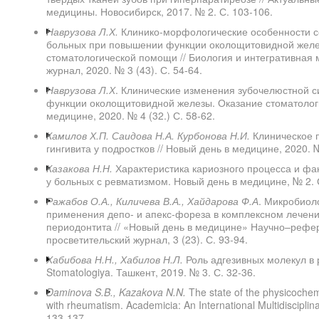
медицины. Новосибирск, 2017. № 2. С. 103-106.
Наврузова Л.Х.
Клинико-морфологические особенности с
больных при повышении функции околощитовидной желе
стоматологической помощи // Биология и интегративная
журнал, 2020. № 3 (43). С. 54-64.
Наврузова Л.Х
. Клинические изменения зубочелюстной 
функции околощитовидной железы. Оказание стоматолог
медицине, 2020. № 4 (32.) С. 58-62.
Камилов Х.П. Саидова Н.А. Курбонова Н.И.
Клиническое 
гингивита у подростков // Новый день в медицине, 2020. № 
Казакова Н.Н.
Характеристика кариозного процесса и фа
у больных с ревматизмом. Новый день в медицине, № 2. 
Ражабов О.А., Киличева В.А., Хайдарова Ф.А
. Микробиол
применения депо- и апекс-фореза в комплексном лечени
периодонтита // «Новый день в медицине» Научно–рефер
просветительский журнал, 3 (23). С. 93-94.
Хабибова Н.Н., Хабилов Н.Л.
Роль адгезивных молекул в р
Stomatologiya. Ташкент, 2019. № 3. С. 32-36.
Daminova S.B., Kazakova N.N.
The state of the physicochemic
with rheumatism. Academicia: An International Multidiscipli
133-137.