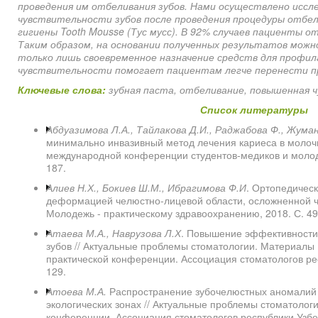
проведения им отбеливания зубов. Нами осуществлено иссл
чувствительности зубов после проведения процедуры отбел
гигиены Tooth Mousse (Тус мусс). В 92% случаев пациенты 
Таким образом, на основании полученных результатов можн
только лишь своевременное назначение средств для профи
чувствительности помогает пациентам легче перенести пр
Ключевые слова:
зубная паста, отбеливание, повышенная 
Список литературы
Абдуазимова Л.А., Тайлакова Д.И., Раджабова Ф., Жума
минимально инвазивный метод лечения кариеса в молочны
международной конференции студентов-медиков и молоды
187.
Алиев Н.Х., Бокиев Ш.М., Ибрагимова Ф.И
. Ортопедичес
деформацией челюстно-лицевой области, осложненной ча
Молодежь - практическому здравоохранению, 2018. С. 49
Атаева М.А., Наврузова Л.Х
. Повышение эффективности
зубов // Актуальные проблемы стоматологии. Материалы 
практической конференции. Ассоциация стоматологов рес
129.
Атоева М.А.
Распространение зубочелюстных аномалий 
экологических зонах // Актуальные проблемы стоматолог
конференции. Ассоциация стоматологов республики Узбек